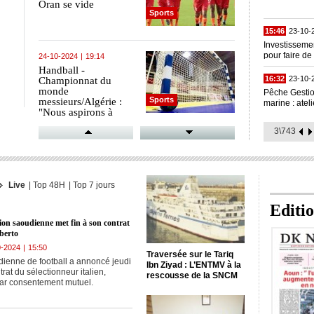
Oran se vide
Sports
15:46
23-10-
Investisseme
pour faire de
24-10-2024
|
19:14
IDE (ministre
Handball -
16:32
23-10-
Championnat du
monde
Pêche Gestion
Sports
messieurs/Algérie :
marine : atel
"Nous aspirons à
ministère de 
atteindre le deuxième
3\743
tour malgré la
difficulté de la
24-10-2024
|
19:13
mission" (présidente
Championnat
FAHB)
d'Espagne: le
Brésilien Rodrygo
Live
|
Top 48H
|
Top 7 jours
Sports
forfait pour le Clasico
Real-Barcelone
Editi
tion saoudienne met fin à son contrat
24-10-2024
|
19:11
berto
Handball / CAN-2024
0-2024
|
15:50
(Dames)/ Algérie :
Traversée sur le Tariq
dienne de football a annoncé jeudi
"atteindre les demi-
Ibn Ziyad : L’ENTMV à la
trat du sélectionneur italien,
Sports
finales et corriger
rescousse de la SNCM
par consentement mutuel.
rapidement nos
erreurs" (entraîneur)