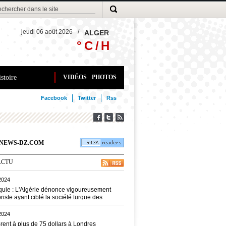
jeudi 06 août 2026
/
ALGER
° C /
H
stoire
VIDÉOS
PHOTOS
Facebook
Twitter
Rss
DKNEWS-DZ.COM
ACTU
2024
rquie : L'Algérie dénonce vigoureusement
oriste ayant ciblé la société turque des
érospatiales "TUSAS"
2024
Brent à plus de 75 dollars à Londres