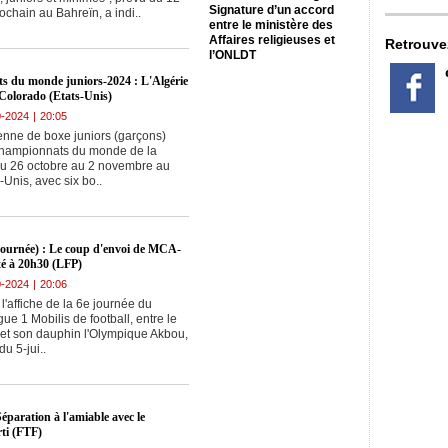
interdite pour les
Signature d’un accord
chain au Bahreïn, a indi..
Akbouciens
entre le ministère des
Affaires religieuses et
Retrouve
l’ONLDT
s du monde juniors-2024 : L'Algérie
 Colorado (Etats-Unis)
0-2024
|
20:05
ienne de boxe juniors (garçons)
Championnats du monde de la
du 26 octobre au 2 novembre au
Unis, avec six bo..
 journée) : Le coup d'envoi de MCA-
é à 20h30 (LFP)
0-2024
|
20:06
l'affiche de la 6e journée du
e 1 Mobilis de football, entre le
 et son dauphin l'Olympique Akbou,
du 5-jui..
Séparation à l'amiable avec le
rti (FTF)