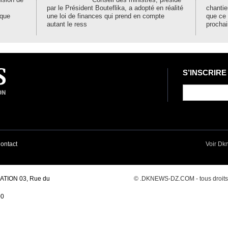
par le Président Bouteflika, a adopté en réalité
chantie
ique
une loi de finances qui prend en compte
que ce
autant le ress
prochai
S’INSCRIRE
ontact
Voir Dk
TION 03, Rue du
© .DKNEWS-DZ.COM - tous droits r
00