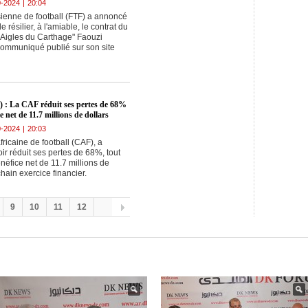
0-2024
|
20:04
sienne de football (FTF) a annoncé
 résilier, à l'amiable, le contrat du
"Aigles du Carthage" Faouzi
communiqué publié sur son site
) : La CAF réduit ses pertes de 68%
e net de 11.7 millions de dollars
0-2024
|
20:03
ricaine de football (CAF), a
r réduit ses pertes de 68%, tout
néfice net de 11.7 millions de
chain exercice financier.
9
10
11
12