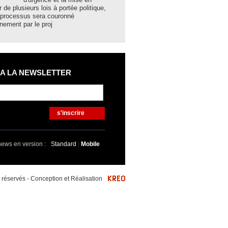
r de plusieurs lois à portée politique,
hier lundi à Bechar par le minist
 processus sera couronné
et des Collectivités locales N
nement par le proj
 A LA NEWSLETTER
s'inscrire
news en version :
Standard
|
Mobile
éservés - Conception et Réalisation