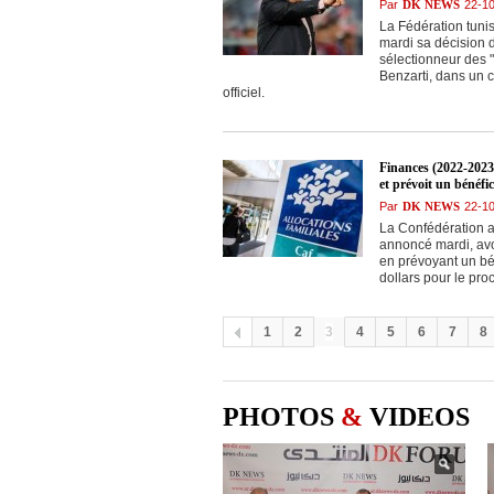
Par
DK NEWS
22-1
La Fédération tuni
mardi sa décision de
sélectionneur des 
Benzarti, dans un 
officiel.
Finances (2022-2023
et prévoit un bénéfic
Par
DK NEWS
22-1
La Confédération af
annoncé mardi, avoi
en prévoyant un bé
dollars pour le pro
1
2
3
4
5
6
7
8
PHOTOS
&
VIDEOS