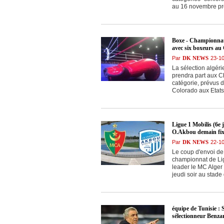
au 16 novembre pro
Boxe - Championnat
avec six boxeurs au
Par
DK NEWS
23-1
La sélection algér
prendra part aux 
catégorie, prévus 
Colorado aux Etats-
Ligue 1 Mobilis (6e
O.Akbou demain fix
Par
DK NEWS
22-1
Le coup d'envoi de 
championnat de Ligu
leader le MC Alger
jeudi soir au stade 
équipe de Tunisie : 
sélectionneur Benza