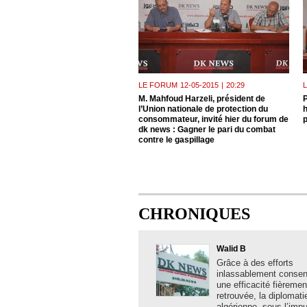
LE FORUM
12-05-2015
|
20:29
M. Mahfoud Harzeli, président de
P
l’Union nationale de protection du
h
consommateur, invité hier du forum de
p
dk news : Gagner le pari du combat
contre le gaspillage
CHRONIQUES
Walid B
Grâce à des efforts
inlassablement consent
une efficacité fièremen
retrouvée, la diplomati
algérienne, sous l’imp