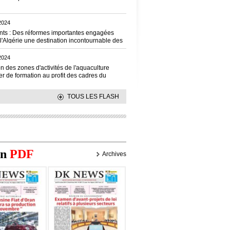
2024
nts : Des réformes importantes engagées
 l'Algérie une destination incontournable des
)
2024
 des zones d'activités de l'aquaculture
ier de formation au profit des cadres du
la Pêche et des Productions halieutiques
TOUS LES FLASH
on
PDF
Archives