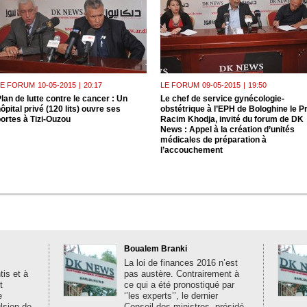
LE FORUM
10-05-2015
|
20:17
LE FORUM
09-05-2015
|
19:50
lan de lutte contre le cancer : Un
Le chef de service gynécologie-
ôpital privé (120 lits) ouvre ses
obstétrique à l’EPH de Bologhine le P
ortes à Tizi-Ouzou
Racim Khodja, invité du forum de DK
News : Appel à la création d’unités
médicales de préparation à
l’accouchement
Boualem Branki
La loi de finances 2016 n’est
is et à
pas austère. Contrairement à
t
ce qui a été pronostiqué par
e
‘’les experts’’, le dernier
ulsion de
Conseil des ministres, présidé