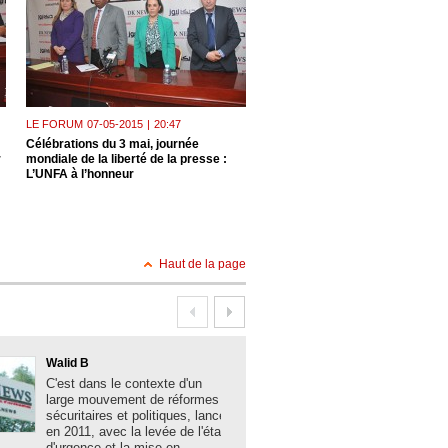
LE FORUM
07-05-2015
|
20:47
LE FORUM
03-05-2015
|
21:01
Célébrations du 3 mai, journée
Circulation automobile Alger «é
r
mondiale de la liberté de la presse :
: 1,3 million de véhicules dans l
L’UNFA à l’honneur
de la capitale !
Haut de la page
Walid B
Boualem Brank
C'est dans le contexte d'un
La solidité des 
large mouvement de réformes
algériennes, la
sécuritaires et politiques, lancé
acquis sociaux 
en 2011, avec la levée de l'état
développement,
d'urgence et la mise en
les grands mes