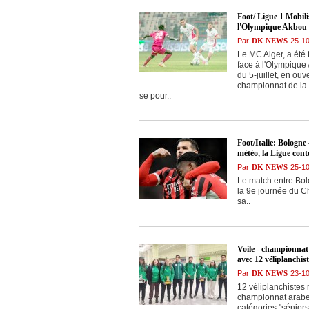
Foot/ Ligue 1 Mobili
l'Olympique Akbou 
Par
DK NEWS
25-1
Le MC Alger, a été 
face à l'Olympique
du 5-juillet, en ou
championnat de la L
se pour..
Foot/Italie: Bologne
météo, la Ligue cont
Par
DK NEWS
25-1
Le match entre Bol
la 9e journée du Ch
sa..
Voile - championnat 
avec 12 véliplanchi
Par
DK NEWS
23-1
12 véliplanchistes 
championnat arabe 
catégories "séniors