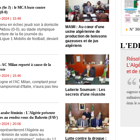
23-10-2024
|
20:18
Ligue 2 amateur (6e
s (6e J) : le MCA bute contre
journée) : Le MBR
(0-0)
tombe à El-Harrach,
0-2024
|
15:48
Sports
l'ESBA continue sa
tenu en échec jeudi soir à domicile
marche triomphale
MAMI : Au cœur d’une
N° 36
 Akbou (0-0), au stade olympique
usine algérienne de
verture de la 6e journée du
production de boissons
igue 1 Mobilis de football, devant
23-10-2024
|
20:14
gazeuses et de jus
L'ED
algériens
Ethiopie : Le
président de la FAF
participe à la 46e
Résolu
Sports
assemblée générale
L’Algé
 - AC Milan reporté à cause de la
ordinaire de la CAF
este
et de 
0-2024
|
15:46
23-10-2024
|
20:12
ogne et l'AC Milan, comptant pour
Ligue 1 Mobilis (mise
ampionnat d'Italie, n'aura pas lieu
à jour/4e journée) :
Laiterie Soumam : Les
sagesse e
L'USMA rejoint le
secrets d’une réussite
militaire
Sports
MCA en tête, l'ASO
émis le s
cale à domicile
arabe féminin : L'Algérie présente
stes au rendez-vous du Bahreïn (FAV)
23-10-2024
|
20:09
Ligue 1 Mobilis
0-2024
|
20:06
MCA–AKBOU, ce
représenteront l'Algérie au
soir à 20h30, au stade
féminin de voile dans les
Sports
du 5 juillet : Défaite
Lutte contre la drogue :
, juniors et minimes", prévu du 12