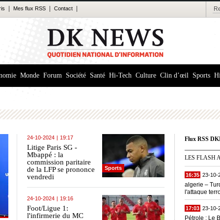
|
|
|
ris
Mes flux RSS
Contact
nomie
Monde
Forum
Société
Santé
Hi-Tech
Culture
Clin d’œil
Sports
Hi
24-10-2024
|
19:17
Flux RSS 
Litige Paris SG -
Mbappé : la
LES FLASH 
commission paritaire
Sports
de la LFP se prononce
16:35
23-10-
vendredi
algerie – Tu
l'attaque terr
24-10-2024
|
19:16
industries a
Foot/Ligue 1:
17:03
23-10-
l'infirmerie du MC
Pétrole : Le 