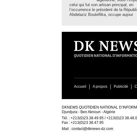
celui qui fut son artisan principal, en
l’occurrence le président de la Républ
Abdelaziz Bouteflika, occupe aujour
Accueil
A propos
Publicité
C
DKNEWS QUOTIDIEN NATIONAL D’INFORMA
Djurdjura - Ben Aknoun - Algérie
Tél. : +213(0)23.38.49.95 / +213(0)23 38.48.
Fax : +213(0)23 38.47.95
Mail :
contact@dknews-dz.com