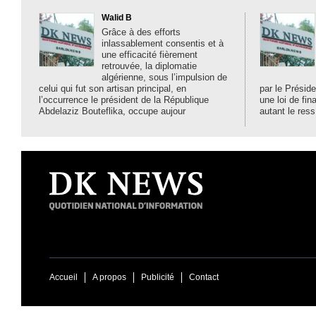
Walid B
Grâce à des efforts
inlassablement consentis et à
une efficacité fièrement
retrouvée, la diplomatie
algérienne, sous l’impulsion de
celui qui fut son artisan principal, en
par le Préside
l’occurrence le président de la République
une loi de fi
Abdelaziz Bouteflika, occupe aujour
autant le ress
Accueil
A propos
Publicité
Contact