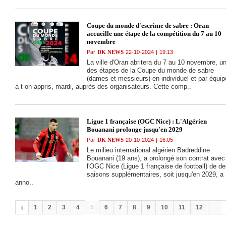
Coupe du monde d'escrime de sabre : Oran
accueille une étape de la compétition du 7 au 10
novembre
Par
DK NEWS
22-10-2024
|
19:13
La ville d'Oran abritera du 7 au 10 novembre, u
des étapes de la Coupe du monde de sabre
(dames et messieurs) en individuel et par équip
a-t-on appris, mardi, auprès des organisateurs. Cette comp..
Ligue 1 française (OGC Nice) : L'Algérien
Bouanani prolonge jusqu'en 2029
Par
DK NEWS
20-10-2024
|
16:05
Le milieu international algérien Badreddine
Bouanani (19 ans), a prolongé son contrat avec
l'OGC Nice (Ligue 1 française de football) de d
saisons supplémentaires, soit jusqu'en 2029, a
anno..
1
2
3
4
5
6
7
8
9
10
11
12