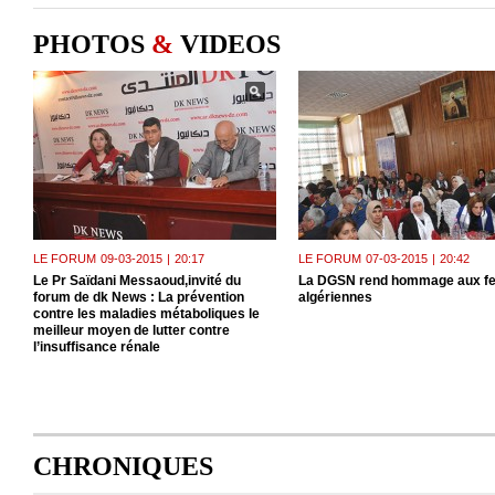
PHOTOS
&
VIDEOS
LE FORUM
09-03-2015
|
20:17
LE FORUM
07-03-2015
|
20:42
Le Pr Saïdani Messaoud,invité du
La DGSN rend hommage aux 
forum de dk News : La prévention
algériennes
contre les maladies métaboliques le
meilleur moyen de lutter contre
l’insuffisance rénale
CHRONIQUES