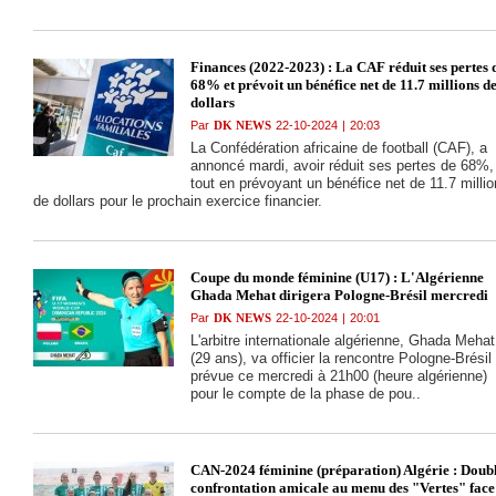
21-10-2024
|
17:37
Cyclisme : Hamza
Yacine vainqueur 
tour national de
Finances (2022-2023) : La CAF réduit ses pertes 
Tlemcen
68% et prévoit un bénéfice net de 11.7 millions d
dollars
Par
DK NEWS
22-10-2024
|
20:03
21-10-2024
|
17:36
La Confédération africaine de football (CAF), a
Equitation - Chall
annoncé mardi, avoir réduit ses pertes de 68%,
mondial de saut
tout en prévoyant un bénéfice net de 11.7 milli
d'obstacles A, B et
de dollars pour le prochain exercice financier.
Illustration des
cavaliers Moundir
Mahi et Ferradj
Younes
Coupe du monde féminine (U17) : L'Algérienne
21-10-2024
|
17:35
Ghada Mehat dirigera Pologne-Brésil mercredi
Handball - Excell
"A" (Dames) 2024
Par
DK NEWS
22-10-2024
|
20:01
2025 : Début de la
L'arbitre internationale algérienne, Ghada Mehat
compétition le 15
(29 ans), va officier la rencontre Pologne-Brésil
novembre, 14 clu
prévue ce mercredi à 21h00 (heure algérienne)
en lice (FAHB)
pour le compte de la phase de pou..
20-10-2024
|
16:08
Ligue 2 amateur
(Centre-ouest-5e
CAN-2024 féminine (préparation) Algérie : Doub
journée) : Victoire
confrontation amicale au menu des "Vertes" face
le fil du RC Koub