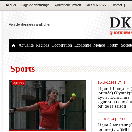
|
|
|
|
|
Accueil
Page de démarrage
Ajouter aux favoris
Mes flux RSS
Contact
Pas de données à afficher
Actualité
Régions
Coopération
Economie
Monde
Forum
Sociét
Sports
21-10-2024
|
17:49
Sports
Ligue 1 française 
journée) Olympiq
Lyon : Benrahma
signe son deuxiè
but de la saison
21-10-2024
|
17:47
Ligue 2 amateur (
journée) : USMH-