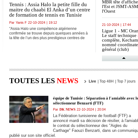
MBR tête d'affiche
Tennis : Assia Halo la petite fille du
l'Est et JSMT-AS
maitre du chaabi El Anka d’un centre
l'Ouest
de formation de tennis en Tunisie
Par
Yanis F
22-10-2024
|
19:12
21-10-2024
|
17:44
”Assia Halo une compétence algérienne
Ligue 1 - MC Oran
confirmée se trouve depuis quelques années à
Le staff technique 
la tête de l’un des plus prestigieux centres de
complète, Kecham
formation de tennis en Tunisie, dont le plus
nommé coordinate
réputé da.."
général (club)
21-10-2024
|
17:42
Ligue 1 Mobilis (
à jour/ 4e J) : L'
pour rejoindre le
TOUTES LES
NEWS
Live
|
Top 48H
|
Top 7 jours
leader, l'ASO pour
redresser la barre
équipe de Tunisie : Séparation à l'amiable avec l
21-10-2024
|
17:39
sélectionneur Benzarti (FTF)
CAN U17
Par
DK NEWS
22-10-2024
|
20:04
(Elim./Zone UNAF
La Fédération tunisienne de football (FTF) a
La sélection des
annoncé mardi sa décision de résilier, à l'amiabl
cadets entame un
le contrat du sélectionneur des "Aigles du
stage à Sidi Mouss
(FAF)
Carthage" Faouzi Benzarti, dans un communiq
publié sur son site officiel.