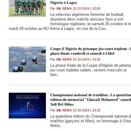
devant le WA
Nigeria à Lagos
Mostaganem (3-2)
Par
DK NEWS
22-10-2024
|
20:00
La sélection algérienne féminine de football,
disputera deux matchs amicaux face à son
homologue nigériane, le samedi 26 octobre et l
mardi 29 octobre au MJ Arena à Lagos, en vue de la Cou..
Coupe d'Algérie de pétanque jeu court triplette :
phase finale vendredi et samedi à Chlef
Par
DK NEWS
22-10-2024
|
19:16
La phase finale de la Coupe d'Algérie de pétan
jeu court triplette cadets, seniors masculin et
fém..
Championnat national de triathlon : La quatriè
édition du mémorial "Ghozali Mohamed" samed
Sidi Bel Abbes
Par
DK NEWS
22-10-2024
|
19:15
La quatrième édition du Championnat national d
triathlon (garçons et filles), en hommage à Ghoz
Moha..