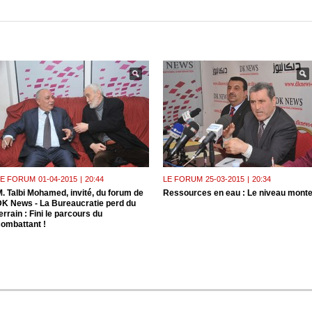
LE FORUM
01-04-2015
|
20:44
LE FORUM
25-03-2015
|
20:34
. Talbi Mohamed, invité, du forum de
Ressources en eau : Le niveau mont
DK News - La Bureaucratie perd du
errain : Fini le parcours du
ombattant !