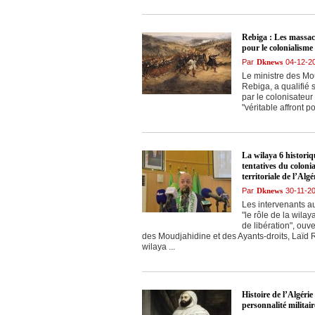
Rebiga : Les massac
pour le colonialisme
Par
Dknews
04-12-2
Le ministre des Mou
Rebiga, a qualifié
par le colonisateu
"véritable affront p
La wilaya 6 historiq
tentatives du colonia
territoriale de l’Algé
Par
Dknews
30-11-2
Les intervenants a
"le rôle de la wilay
de libération", ouve
des Moudjahidine et des Ayants-droits, Laïd R
wilaya ...
Histoire de l’Algéri
personnalité militair