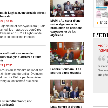
21-12-2022
|
18:13
Mostaganem: le
martyr Bordji Amar,
res de Laghouat, un véritable affront
symbole de l’action
Histoire
 français
révolutionnaire
MAMI : Au cœur d’une
022
|
18:10
N° 36
usine algérienne de
djahidine et des Ayants droit, Laïd
production de boissons
 samedi les massacres perpétrés
14-12-2022
|
17:47
gazeuses et de jus
r français en 1852 à Laghouat de
L'ED
algériens
Histoire de la
our le colonialisme français".
Révolution :Le
combat de la femme
Front
Histoire
algérienne lors de la
indivi
Guerre de libération
ue a affronté avec succès les
au centre d'une
lisme français d’attenter à l’unité
journée d'information
rie
à Alger
06-12-2022
|
18:08
Un musée dédié à
022
|
17:55
de mécan
Frantz Fanon à Blida
Laiterie Soumam : Les
u cours du séminaire national sur
l'économi
pour rendre hommage
secrets d’une réussite
a 6 historique durant la révolution
prix pétr
Histoire
au militant
rt mardi à Biskra par le ministre
anticolonialiste
ebigua, ont affirmé que cette
05-12-2022
|
18:24
170ème anniversaire
de la Résistance de
e : L’Emir Abdelkader, une
Laghouat : une source
e distinguée
Histoire
de patriotisme et le
Lutte contre la drogue :