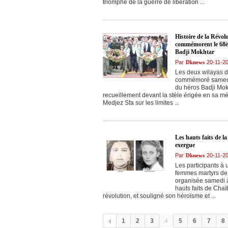
triomphe de la guerre de libération ...
Histoire de la Révo
commémorent le 68èm
Badji Mokhtar
Par
Dknews
20-11-2
Les deux wilayas 
commémoré samedi 
du héros Badji Mok
recueillement devant la stèle érigée en sa
Medjez Sfa sur les limites ...
Les hauts faits de 
exergue
Par
Dknews
20-11-2
Les participants à 
femmes martyrs de 
organisée samedi à
hauts faits de Chaï
révolution, et souligné son héroïsme et ...
1
2
3
4
5
6
7
8