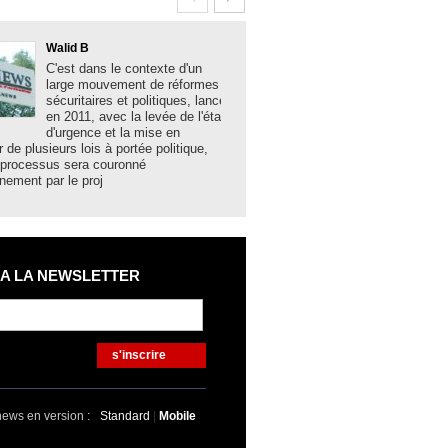
Walid B
Boualem Brank
C'est dans le contexte d'un
La solidité des 
large mouvement de réformes
algériennes, la
sécuritaires et politiques, lancé
acquis sociaux 
en 2011, avec la levée de l'état
développement,
d'urgence et la mise en
les grands mes
r de plusieurs lois à portée politique,
hier lundi à Bechar par le minist
 processus sera couronné
et des Collectivités locales N
nement par le proj
 A LA NEWSLETTER
s'inscrire
news en version :
Standard
|
Mobile