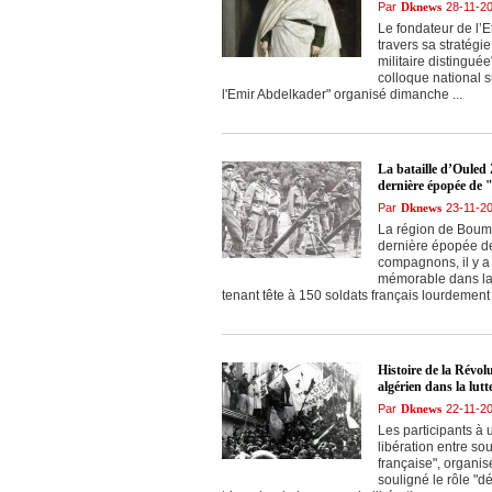
Par
Dknews
28-11-2
Le fondateur de l’
travers sa stratégi
militaire distinguée
colloque national s
l'Emir Abdelkader" organisé dimanche ...
La bataille d’Ouled
dernière épopée de
Par
Dknews
23-11-2
La région de Boumer
dernière épopée de
compagnons, il y a 
mémorable dans la 
tenant tête à 150 soldats français lourdement .
Histoire de la Révolu
algérien dans la lutt
Par
Dknews
22-11-2
Les participants à 
libération entre sou
française", organisé
souligné le rôle "d