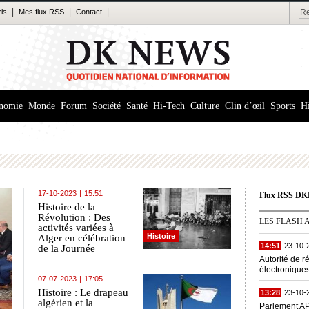
|
|
|
ris
Mes flux RSS
Contact
nomie
Monde
Forum
Société
Santé
Hi-Tech
Culture
Clin d’œil
Sports
Hi
17-10-2023
|
15:51
Flux RSS 
Histoire de la
Révolution : Des
LES FLASH 
activités variées à
Histoire
Alger en célébration
14:51
23-10-
de la Journée
nationale de
Autorité de 
l'émigration
électroniques
commémorant les
07-07-2023
|
17:05
trois opérat
manifestations du 17
Histoire : Le drapeau
13:28
23-10-
octobre 1961
algérien et la
Parlement AP