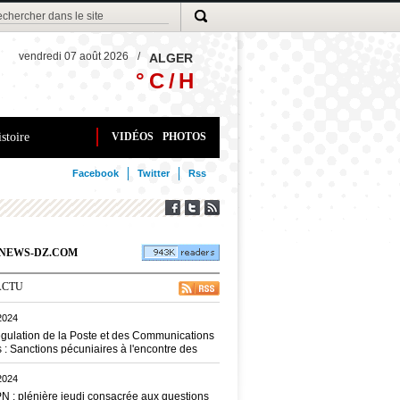
vendredi 07 août 2026
/
ALGER
° C /
H
stoire
VIDÉOS
PHOTOS
Facebook
Twitter
Rss
DKNEWS-DZ.COM
ACTU
2024
régulation de la Poste et des Communications
 : Sanctions pécuniaires à l'encontre des
eurs de téléphonie mobile (ARPCE)
2024
N : plénière jeudi consacrée aux questions