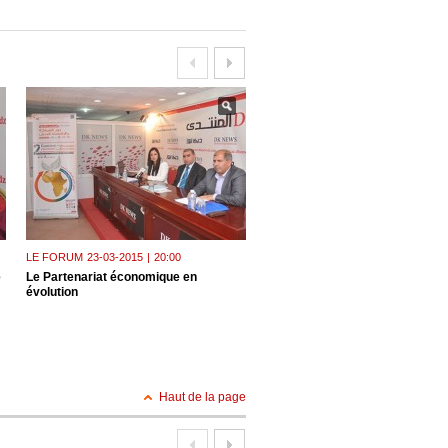
LE FORUM
23-03-2015
|
20:00
LE FORUM
22-03-2015
|
19:24
e
Le Partenariat économique en
Conférence hier au forum de D
évolution
- Plan national du cancer 2015-2
Des progrès sensibles
Haut de la page