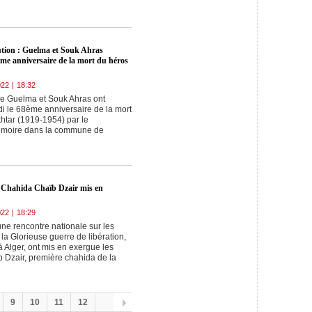
lution : Guelma et Souk Ahras
e anniversaire de la mort du héros
022
|
18:32
de Guelma et Souk Ahras ont
le 68ème anniversaire de la mort
htar (1919-1954) par le
 mémoire dans la commune de
la Chahida Chaïb Dzair mis en
022
|
18:29
une rencontre nationale sur les
la Glorieuse guerre de libération,
 Alger, ont mis en exergue les
b Dzair, première chahida de la
9
10
11
12