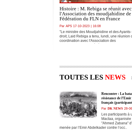
Histoire : M. Rebiga se réunit avec
l'Association des moudjahidine de 
Fédération du FLN en France
Par
APS
17-10-2023
|
16:08
”Le ministre des Moudjahidine et des Ayants-
droit, Laid Rebiga a tenu, lundi, une réunion 
coordination avec l'Association des
Moudjahidine de la Fédération du Front de
libération nationale (FLN) en France, présidé
par Mohand Akli Benyounès..."
TOUTES LES
NEWS
Rencontre : La batai
résistance de l’Emi
français (participan
Par
DK NEWS
28-0
Les participants à 
Mactaa, organisée 
"Ahmed Zabana" d’O
menée par l’Emir Abdelkader contre l’occ..