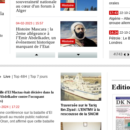
souveraineté nationale
orales
Histoire
au cœur d'un forum à
Alger
la
17:43
22-10-
Algérie – All
groupe alle
04-02-2023
|
15:57
Histoire Mascara : la
14:24
22-10-
2eme allégeance à
de
l’Emir Abdelkader, un
Pétrole : Le 
Histoire
événement historique
Londres
marquant de l’Etat
e
algérien moderne
4\743
(spécialistes)
10-01-2023
|
19:15
Les guillotinés du 8
janvier 1958 à
Constantine : Quand
Live
|
Top 48H
|
Top 7 jours
Histoire
la répression coloniale
atteint son summum
Editi
lle d'El Mactaa était décisive dans la
25-12-2022
|
18:06
r Abdelkader contre l’occupant
GPRA :
ts)
Commémoration du
Traversée sur le Tariq
6-2024
|
17:22
37ème anniversaire
Ibn Ziyad : L’ENTMV à la
une conférence sur la bataille d’El
Histoire
de la mort de son
rescousse de la SNCM
jeudi au musée public national
premier président
ran, ont affirmé que cette bataille