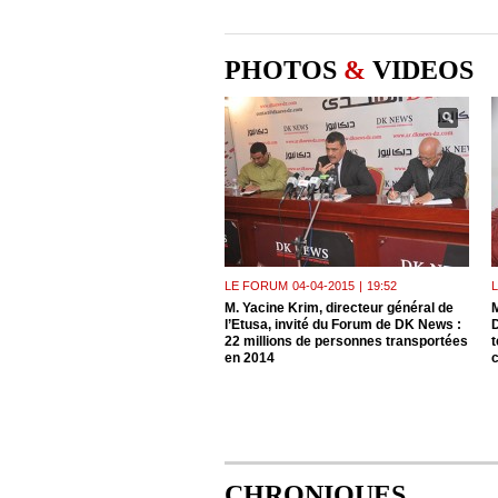
PHOTOS
&
VIDEOS
LE FORUM
04-04-2015
|
19:52
M. Yacine Krim, directeur général de
M
l’Etusa, invité du Forum de DK News :
22 millions de personnes transportées
t
en 2014
c
CHRONIQUES