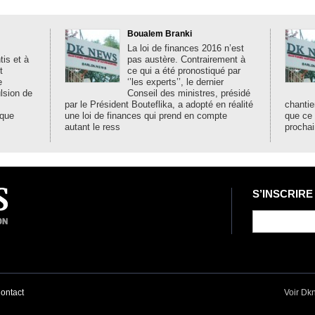
Boualem Branki
La loi de finances 2016 n’est
is et à
pas austère. Contrairement à
t
ce qui a été pronostiqué par
e
‘’les experts’’, le dernier
ulsion de
Conseil des ministres, présidé
par le Président Bouteflika, a adopté en réalité
chantie
ique
une loi de finances qui prend en compte
que ce
autant le ress
prochai
S’INSCRIRE
ontact
Voir Dk