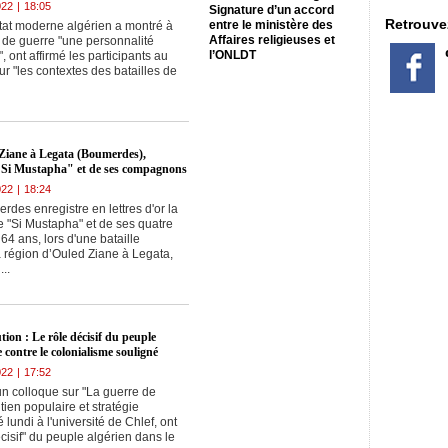
022
|
18:05
centre du
Signature d’un accord
soulèvement
Retrouve
entre le ministère des
Etat moderne algérien a montré à
populaire
Affaires religieuses et
e de guerre "une personnalité
l’ONLDT
", ont affirmé les participants au
ur "les contextes des batailles de
 Ziane à Legata (Boumerdes),
 "Si Mustapha" et de ses compagnons
022
|
18:24
des enregistre en lettres d'or la
 "Si Mustapha" et de ses quatre
64 ans, lors d'une bataille
région d’Ouled Ziane à Legata,
..
tion : Le rôle décisif du peuple
e contre le colonialisme souligné
022
|
17:52
un colloque sur "La guerre de
tien populaire et stratégie
 lundi à l'université de Chlef, ont
écisif" du peuple algérien dans le