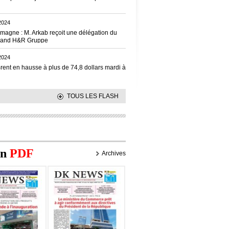
2024
emagne : M. Arkab reçoit une délégation du
mand H&R Gruppe
2024
Brent en hausse à plus de 74,8 dollars mardi à
TOUS LES FLASH
on
PDF
Archives