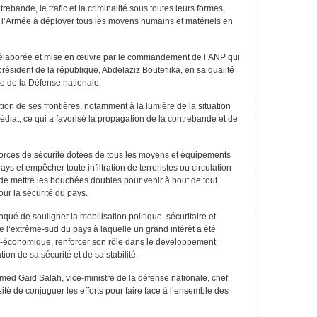
ntrebande, le trafic et la criminalité sous toutes leurs formes,
e l’Armée à déployer tous les moyens humains et matériels en
tégie élaborée et mise en œuvre par le commandement de l’ANP qui
 président de la république, Abdelaziz Bouteflika, en sa qualité
e de la Défense nationale.
ation de ses frontières, notamment à la lumière de la situation
édiat, ce qui a favorisé la propagation de la contrebande et de
 forces de sécurité dotées de tous les moyens et équipements
ys et empêcher toute infiltration de terroristes ou circulation
de mettre les bouchées doubles pour venir à bout de tout
r la sécurité du pays.
nqué de souligner la mobilisation politique, sécuritaire et
 l’extrême-sud du pays à laquelle un grand intérêt a été
o-économique, renforcer son rôle dans le développement
tion de sa sécurité et de sa stabilité.
med Gaïd Salah, vice-ministre de la défense nationale, chef
sité de conjuguer les efforts pour faire face à l’ensemble des