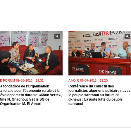
LE FORUM
09-05-2016
|
19:31
A VOIR
06-07-2015
|
19:20
a fondatrice de l’Organisation
Conférence du collectif des
ationale pour l’économie rurale et le
journalistes algériens solidaires avec
développement durable, «Main Verte»,
le peuple sahraoui au forum de
Mme N. Ghachouch et le SG de
dknews : La juste lutte du peuple
’Organisation M. El Amari
sahraoui