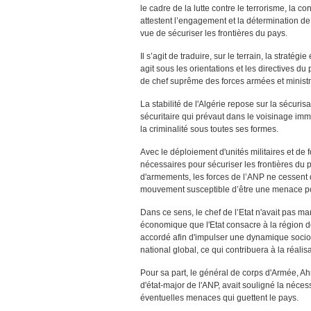
le cadre de la lutte contre le terrorisme, la co
attestent l’engagement et la détermination d
vue de sécuriser les frontières du pays.
Il s’agit de traduire, sur le terrain, la stra
agit sous les orientations et les directives du
de chef suprême des forces armées et ministr
La stabilité de l'Algérie repose sur la sécuris
sécuritaire qui prévaut dans le voisinage imm
la criminalité sous toutes ses formes.
Avec le déploiement d'unités militaires et de
nécessaires pour sécuriser les frontières du pa
d'armements, les forces de l’ANP ne cessent 
mouvement susceptible d’être une menace pou
Dans ce sens, le chef de l’Etat n'avait pas ma
économique que l'Etat consacre à la région de
accordé afin d'impulser une dynamique soci
national global, ce qui contribuera à la réalisa
Pour sa part, le général de corps d'Armée, Ah
d'état-major de l'ANP, avait souligné la néces
éventuelles menaces qui guettent le pays.