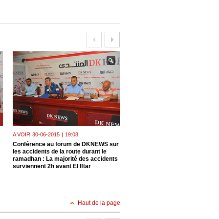
A VOIR
30-06-2015
|
19:08
A VOIR
23-06-2015
|
18:31
Conférence au forum de DKNEWS sur
Le président de l'Union national
les accidents de la route durant le
paysans algériens, M. Mohamm
ramadhan : La majorité des accidents
Alioui , invité hier au forum de 
surviennent 2h avant El Iftar
: échec à la spéculation Un ma
apaisé
Haut de la page