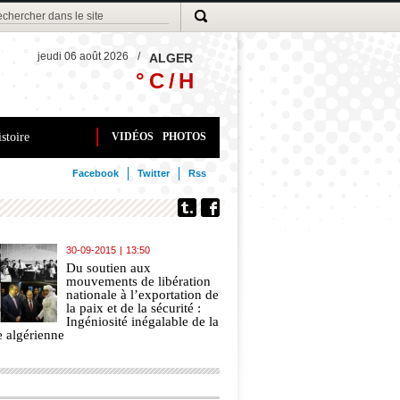
jeudi 06 août 2026
/
ALGER
° C /
H
stoire
VIDÉOS
PHOTOS
Facebook
Twitter
Rss
30-09-2015
|
13:50
Du soutien aux
mouvements de libération
nationale à l’exportation de
la paix et de la sécurité :
Ingéniosité inégalable de la
e algérienne