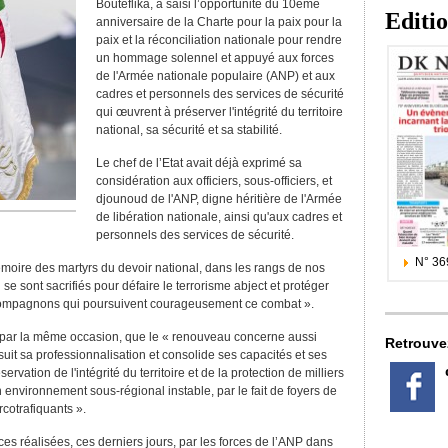
Bouteflika, a saisi l’opportunité du 10ème
Editi
anniversaire de la Charte pour la paix pour la
paix et la réconciliation nationale pour rendre
un hommage solennel et appuyé aux forces
de l'Armée nationale populaire (ANP) et aux
cadres et personnels des services de sécurité
qui œuvrent à préserver l'intégrité du territoire
national, sa sécurité et sa stabilité.
Le chef de l’Etat avait déjà exprimé sa
considération aux officiers, sous-officiers, et
djounoud de l'ANP, digne héritière de l'Armée
de libération nationale, ainsi qu'aux cadres et
personnels des services de sécurité.
N° 36
 mémoire des martyrs du devoir national, dans les rangs de nos
se sont sacrifiés pour défaire le terrorisme abject et protéger
rs compagnons qui poursuivent courageusement ce combat ».
, par la même occasion, que le « renouveau concerne aussi
Retrouve
suit sa professionnalisation et consolide ses capacités et ses
vation de l'intégrité du territoire et de la protection de milliers
n environnement sous-régional instable, par le fait de foyers de
rcotrafiquants ».
nces réalisées, ces derniers jours, par les forces de l’ANP dans