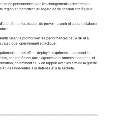
’adapter en permanence avec les changements accélérés qui
a région en particulier, au regard de sa position stratégique
d'approfondir les études, de prévoir l’avenir et partant, élaborer
gence.
onsentis visant à promouvoir les performances de l’ANP et à
tratégique, opérationnel et tactique.
également que les efforts déployés expriment notamment la
ombat, conformément aux exigences des armées modernes, et
formation, notamment ceux en rapport avec les arts de la guerre
res études inhérentes à la défense et à la sécurité.