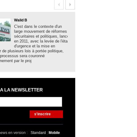
Walid B
Boualem Brank
C'est dans le contexte d'un
La solidité des 
large mouvement de réformes
algériennes, la
sécuritaires et politiques, lancé
acquis sociaux 
en 2011, avec la levée de l'état
développement,
d'urgence et la mise en
les grands mes
r de plusieurs lois à portée politique,
hier lundi à Bechar par le minist
 processus sera couronné
et des Collectivités locales N
nement par le proj
 A LA NEWSLETTER
s'inscrire
news en version :
Standard
|
Mobile