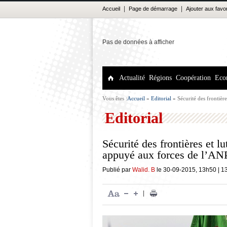
|
|
Accueil
Page de démarrage
Ajouter aux favo
Pas de données à afficher
Actualité
Régions
Coopération
Eco
Vous êtes :
Accueil
»
Editorial
»
Sécurité des frontièr
l’ANP
Editorial
Sécurité des frontières et 
appuyé aux forces de l’AN
Publié par
Walid. B
le
30-09-2015
,
13h50
|
1
|