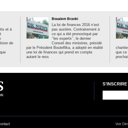
Boualem Branki
La loi de finances 2016 n’est
is et à
pas austère. Contrairement à
t
ce qui a été pronostiqué par
e
‘’les experts’’, le dernier
ulsion de
Conseil des ministres, présidé
par le Président Bouteflika, a adopté en réalité
chantie
ique
une loi de finances qui prend en compte
que ce
autant le ress
prochai
S’INSCRIRE
ontact
Voir Dk