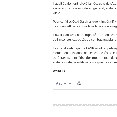
Il avait également relevé la nécessité de s
s’opèrent dans le monde en général, et dans l
vitale.
Pour ce faire, Gaid Salah a jugé « impératif » 
des plans efficaces pour faire face à toute ur
Il avait, dans ce cadre, rappelé les efforts c
optimiser ses capacités de combat aux plans s
Le chef d’état-major de l’ANP avait rappelé 
montée en puissance de ses capacités de c
ce, à travers la maîtrise des programmes de 
et de la stratégie militaire, ainsi que des aut
Walid. B
|