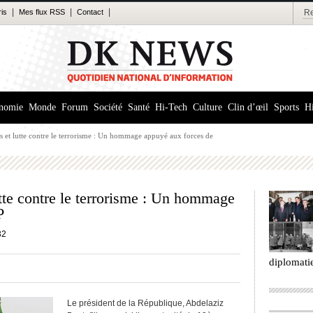
|
|
|
ris
Mes flux RSS
Contact
nomie
Monde
Forum
Société
Santé
Hi-Tech
Culture
Clin d’œil
Sports
Hi
es et lutte contre le terrorisme : Un hommage appuyé aux forces de
lutte contre le terrorisme : Un hommage
P
32
diplomati
Le président de la République, Abdelaziz