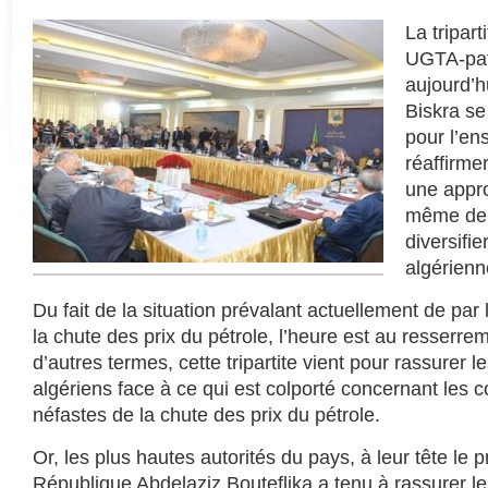
La tripar
UGTA-patr
aujourd’hu
Biskra se
pour l’en
réaffirme
une appr
même de r
diversifie
algérienn
Du fait de la situation prévalant actuellement de par
la chute des prix du pétrole, l’heure est au resserr
d’autres termes, cette tripartite vient pour rassurer le
algériens face à ce qui est colporté concernant les
néfastes de la chute des prix du pétrole.
Or, les plus hautes autorités du pays, à leur tête le p
République Abdelaziz Bouteflika a tenu à rassurer le