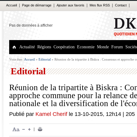
|
|
|
|
|
Accueil
Page de démarrage
Ajouter aux favoris
Mes flux RSS
Contact
Pas de données à afficher
Actualité
Régions
Coopération
Economie
Monde
Forum
Sociét
Vous êtes :
Accueil
»
Editorial
»
Réunion de la tripartite à Biskra : Consensus et approche
l'industrie nationale et la diversification de l'économie
Editorial
Réunion de la tripartite à Biskra : Co
approche commune pour la relance de 
nationale et la diversification de l'é
Publié par
Kamel Cherif
le
13-10-2015
,
12h14
|
205
|