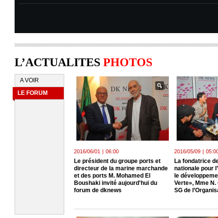
L’ACTUALITES
PHOTOS
A VOIR
LE FORUM
2016/06/01
|
06:00
2016/05/09
|
05:0
Le président du groupe ports et
La fondatrice de
directeur de la marine marchande
nationale pour 
et des ports M. Mohamed El
le développeme
Boushaki invité aujourd'hui du
Verte», Mme N.
forum de dknews
SG de l’Organis