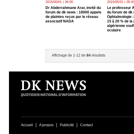
2015/06/01
|
06:00
2015/05/31
|
05:0
Dr Abderrahmane Arar, invité du
Le professeur A
forum de dk news : 18000 appels
du forum de dk 
de plaintes reçus par le réseau
Ophtalmologie :
associatif NADA
15 à 20 % de la
algérienne souff
oculaire
Affichage de 1-12 de
84
résultats
Accueil
A propos
Publicité
Contact