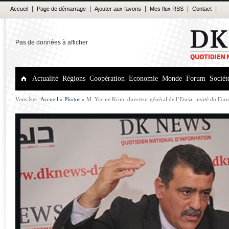
|
|
|
|
|
Accueil
Page de démarrage
Ajouter aux favoris
Mes flux RSS
Contact
Pas de données à afficher
Actualité
Régions
Coopération
Economie
Monde
Forum
Sociét
Vous êtes :
Accueil
»
Photos
»
M. Yacine Krim, directeur général de l’Etusa, invité du Fo
personnes transportées en 2014