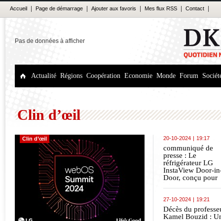
|
|
|
|
|
Accueil
Page de démarrage
Ajouter aux favoris
Mes flux RSS
Contact
Pas de données à afficher
Actualité
Régions
Coopération
Economie
Monde
Forum
Sociét
Clin d’œil
20-10-2024
|
19:17
Clin d’œil
communiqué de
presse : Le
réfrigérateur LG
InstaView Door-in
Door, conçu pour
offrir une fraîcheu
exception-nelle to
en intégrant des
27-10-2024
|
19:21
technologies avan
Décès du professe
au service de votr
Kamel Bouzid : U