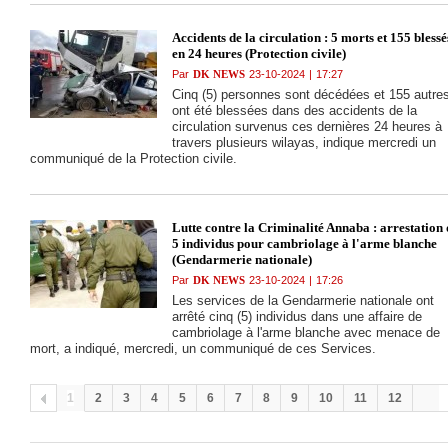
Accidents de la circulation : 5 morts et 155 blessé
en 24 heures (Protection civile)
Par
DK NEWS
23-10-2024
|
17:27
Cinq (5) personnes sont décédées et 155 autre
ont été blessées dans des accidents de la
circulation survenus ces dernières 24 heures à
travers plusieurs wilayas, indique mercredi un
communiqué de la Protection civile.
Lutte contre la Criminalité Annaba : arrestation 
5 individus pour cambriolage à l'arme blanche
(Gendarmerie nationale)
Par
DK NEWS
23-10-2024
|
17:26
Les services de la Gendarmerie nationale ont
arrêté cinq (5) individus dans une affaire de
cambriolage à l'arme blanche avec menace de
mort, a indiqué, mercredi, un communiqué de ces Services.
1
2
3
4
5
6
7
8
9
10
11
12