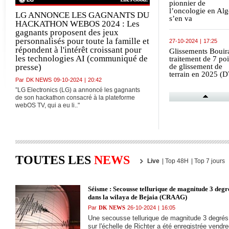
cuisine
pionnier de
l’oncologie en Alg
LG ANNONCE LES GAGNANTS DU
s’en va
HACKATHON WEBOS 2024 : Les
gagnants proposent des jeux
personnalisés pour toute la famille et
27-10-2024
|
17:25
répondent à l'intérêt croissant pour
Glissements Bouira
les technologies AI (communiqué de
traitement de 7 poi
presse)
de glissement de
terrain en 2025 (
Par
DK NEWS
09-10-2024
|
20:42
”LG Electronics (LG) a annoncé les gagnants
de son hackathon consacré à la plateforme
27-10-2024
|
17:23
webOS TV, qui a eu li.."
Emigration
clandestine :
Démantèlement d'
réseau de passeurs
dans la wilaya d'El
Tarf (Sûreté de
TOUTES LES
NEWS
wilaya)
Live
|
Top 48H
|
Top 7 jours
27-10-2024
|
17:22
Météo : Averses
orageuses sur
Séisme : Secousse tellurique de magnitude 3 degr
plusieurs wilayas 
dans la wilaya de Bejaia (CRAAG)
l'Ouest et du Centr
Par
DK NEWS
26-10-2024
|
16:05
du pays jusqu'à lu
(BMS)
Une secousse tellurique de magnitude 3 degrés
sur l'échelle de Richter a été enregistrée vendre