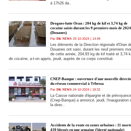
27-10-2024
|
17:20
à 17h26 da..
Accidents de la rou
5 morts et 160 ble
en 24 heures
(Protection civile).
Drogues-lutte Oran : 204 kg de kif et 3,74 kg de
cocaïne saisis durant les 9 premiers mois de 2024
(Douanes)
26-10-2024
|
16:14
Par
DK NEWS
25-10-2024
|
14:49
Lutte contre la
Les éléments de la Direction régionale d'Oran d
Criminalité Relizan
Douanes ont saisi, durant les neuf premiers mo
démantèlement d’
de cette année, 204,93 kg de kif traité et 3,74 
réseau criminel
de cocaïne, a-t-on appris, jeudi, auprès de ce corps constitué.
spécialisé dans la
fabrication de
munitions et le traf
d’armes
26-10-2024
|
16:07
CNEP-Banque : ouverture d'une nouvelle directi
Lutte contre la
du réseau commercial à Tébessa
Drogue Mascara :
saisie de 15.000
Par
DK NEWS
24-10-2024
|
18:32
comprimés de
La Caisse nationale d'épargne et de prévoyanc
psychotropes et
(Cnep-Banque) a annoncé, jeudi, l'inauguration 
arrestation de 9
la direc..
individus (Sûreté 
wilaya)
26-10-2024
|
16:06
Accidents de la
circulation : 9 mort
381 blessés en 48
Accidents de la route en zones urbaines : 11 morts
heures (Protection
439 blessés en une semaine (Sûreté nationale)