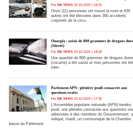
civile)
Par
DK NEWS
24-10-2024
|
18:31
Onze (11) personnes ont trouvé la mort et 439
autres ont été blessées dans 365 accidents
corporels de la circu..
Ouargla : saisie de 800 grammes de drogues dur
(Sûreté)
Par
DK NEWS
24-10-2024
|
18:28
Une quantité de 800 grammes de drogues dure
(cocaïne) a été saisie et trois personnes ont ét
inter..
Parlement APN : plénière jeudi consacrée aux
questions orales
Par
DK NEWS
23-10-2024
|
17:30
L'Assemblée populaire nationale (APN) tiendra,
jeudi, une plénière consacrée aux questions ora
adressées à des membres du Gouvernement, a
indiqué, mardi, un communiqué de la Chambre
basse du Parlement.