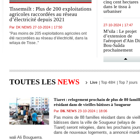
cinq cent hectares
dans le tissu à
Tissemsilt : Plus de 200 exploitations
urbaniser
agricoles raccordées au réseau
(Responsable)
d’électricité depuis 2021
27-10-2024
|
17:47
Par
DK NEWS
27-10-2024
|
17:50
M’sila : Le projet
”Pas moins de 205 exploitations agricoles ont
d’extension de
été raccordées au réseau d’électricité, dans la
l'aéroport d'Ain Di
wilaya de Tisse.."
Bou-Saâda
prochainement
réceptionné
(responsable)
26-10-2024
|
16:34
Saïda : Lancement
travaux de réalisat
de 100 logements
TOUTES LES
NEWS
Live
|
Top 48H
|
Top 7 jours
publics locatifs à
Hessasna (Wilaya)
Tiaret : relogement prochain de plus de 80 famill
26-10-2024
|
16:32
résidant dans de vieilles bâtisses à Sougueur
Tlemcen :
Par
DK NEWS
23-10-2024
|
18:06
Raccordement de 
Pas moins de 88 familles résidant dans de vieil
foyers au réseau d
bâtisses dans la ville de Sougueur (wilaya de
distribution de gaz
Tiaret) seront relogées, dans les prochains jour
naturel
dans de nouveaux logements, a annoncé mardi 
wali Ali Bouguerra.