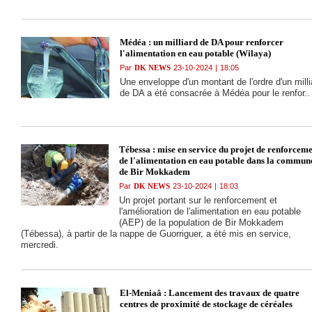
26-10-2024
|
16:31
Touggourt : Près d
200 exploitations
agricoles raccordé
Médéa : un milliard de DA pour renforcer
au réseau
l'alimentation en eau potable (Wilaya)
d'électrification
Par
DK NEWS
23-10-2024
|
18:05
(Sonelgaz)
Une enveloppe d'un montant de l'ordre d'un milli
24-10-2024
|
19:05
de DA a été consacrée à Médéa pour le renfor..
El Bayadh :
lancement d'un
programme
d’intégration de 5
détenus au
Tébessa : mise en service du projet de renforcem
programme
de l'alimentation en eau potable dans la commun
d’extension du
de Bir Mokkadem
Barrage vert
24-10-2024
|
18:56
Par
DK NEWS
23-10-2024
|
18:03
Souk Ahras :
Lancement procha
Un projet portant sur le renforcement et
des travaux de
l'amélioration de l'alimentation en eau potable
dédoublement et d
(AEP) de la population de Bir Mokkadem
modernisation de l
(Tébessa), à partir de la nappe de Guorriguer, a été mis en service,
ligne minière
mercredi.
traversant la wilay
24-10-2024
|
18:55
Bouira: raccordem
de près de 2500
El-Meniaâ : Lancement des travaux de quatre
logements aux
centres de proximité de stockage de céréales
réseaux énergétiq