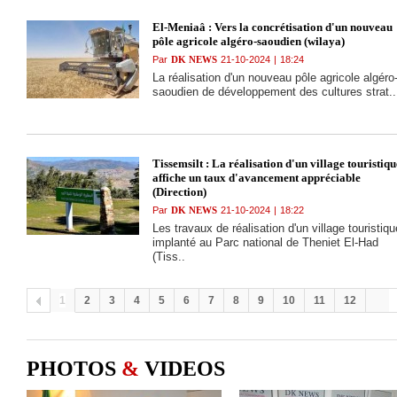
El-Meniaâ : Vers la concrétisation d'un nouveau
pôle agricole algéro-saoudien (wilaya)
Par
DK NEWS
21-10-2024
|
18:24
La réalisation d'un nouveau pôle agricole algéro
saoudien de développement des cultures strat..
Tissemsilt : La réalisation d'un village touristiqu
affiche un taux d'avancement appréciable
(Direction)
Par
DK NEWS
21-10-2024
|
18:22
Les travaux de réalisation d'un village touristiqu
implanté au Parc national de Theniet El-Had
(Tiss..
1
2
3
4
5
6
7
8
9
10
11
12
PHOTOS
&
VIDEOS