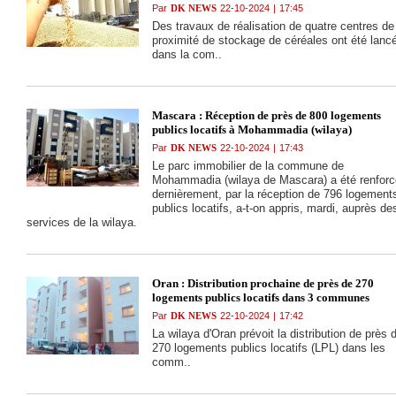
(Sonelgaz)
Par
DK NEWS
22-10-2024
|
17:45
Des travaux de réalisation de quatre centres de
proximité de stockage de céréales ont été lanc
dans la com..
Mascara : Réception de près de 800 logements
publics locatifs à Mohammadia (wilaya)
Par
DK NEWS
22-10-2024
|
17:43
Le parc immobilier de la commune de
Mohammadia (wilaya de Mascara) a été renforc
dernièrement, par la réception de 796 logement
publics locatifs, a-t-on appris, mardi, auprès de
services de la wilaya.
Oran : Distribution prochaine de près de 270
logements publics locatifs dans 3 communes
Par
DK NEWS
22-10-2024
|
17:42
La wilaya d'Oran prévoit la distribution de près 
270 logements publics locatifs (LPL) dans les
comm..