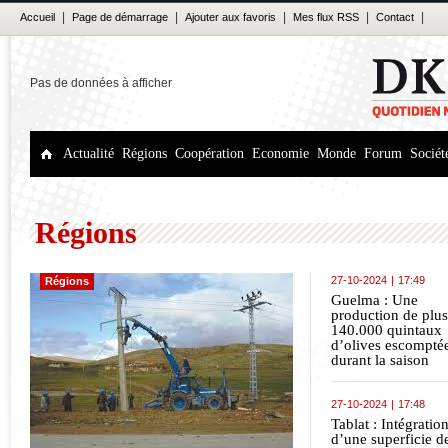
|
|
|
|
|
Accueil
Page de démarrage
Ajouter aux favoris
Mes flux RSS
Contact
Pas de données à afficher
Actualité
Régions
Coopération
Economie
Monde
Forum
Sociét
Régions
27-10-2024
|
17:49
Régions
Guelma : Une
production de plus
140.000 quintaux
d’olives escompté
durant la saison
agricole 2024-202
(responsable)
27-10-2024
|
17:48
Tablat : Intégratio
d’une superficie d