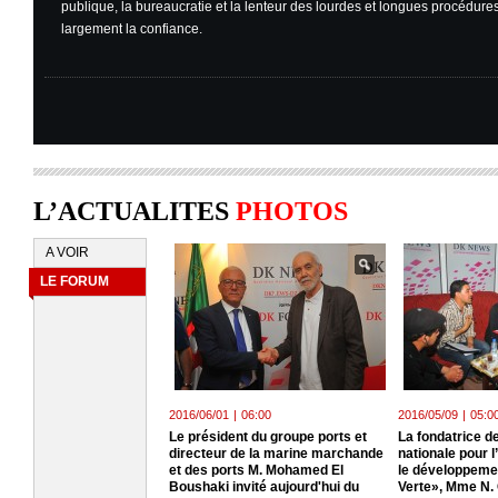
publique, la bureaucratie et la lenteur des lourdes et longues procédures
largement la confiance.
L’ACTUALITES
PHOTOS
A VOIR
LE FORUM
2016/06/01
|
06:00
2016/05/09
|
05:0
Le président du groupe ports et
La fondatrice de
directeur de la marine marchande
nationale pour 
et des ports M. Mohamed El
le développeme
Boushaki invité aujourd'hui du
Verte», Mme N.