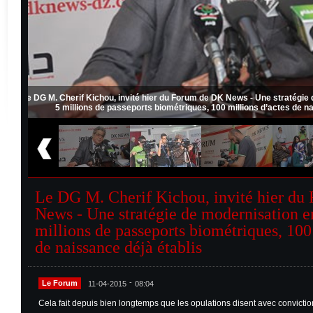
 4 axes :
Le DG M. Cherif Kichou, invité hier du Forum de DK News - Une str
5 millions de passeports biométriques, 100 millions d’acte
Le DG M. Cherif Kichou, invité hier d
News - Une stratégie de modernisation en
millions de passeports biométriques, 100
de naissance déjà établis
-
Le Forum
11-04-2015
08:04
Cela fait depuis bien longtemps que les opulations disent avec conviction