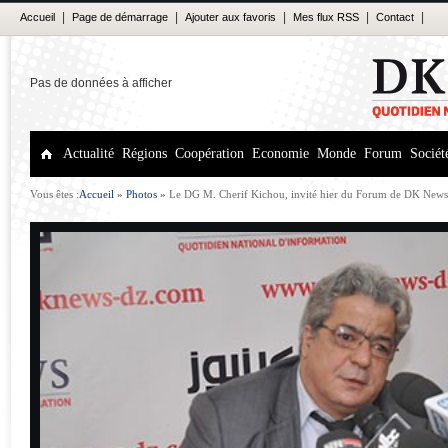
|
|
|
|
|
Accueil
Page de démarrage
Ajouter aux favoris
Mes flux RSS
Contact
Pas de données à afficher
Actualité
Régions
Coopération
Economie
Monde
Forum
Sociét
Vous êtes :
Accueil
»
Photos
»
Le DG M. Cherif Kichou, invité hier du Forum de DK News 
en 4 axes : 5 millions de passeports biométriques, 100 millions d’actes de naissance déjà ét