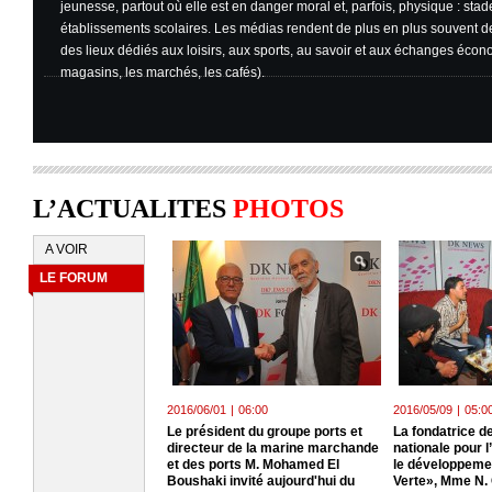
jeunesse, partout où elle est en danger moral et, parfois, physique : stad
établissements scolaires. Les médias rendent de plus en plus souvent 
des lieux dédiés aux loisirs, aux sports, au savoir et aux échanges écono
magasins, les marchés, les cafés).
L’ACTUALITES
PHOTOS
A VOIR
LE FORUM
2016/06/01
|
06:00
2016/05/09
|
05:0
Le président du groupe ports et
La fondatrice de
directeur de la marine marchande
nationale pour 
et des ports M. Mohamed El
le développeme
Boushaki invité aujourd'hui du
Verte», Mme N.