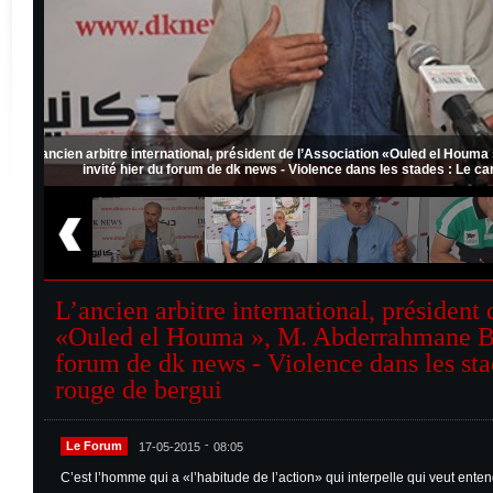
 Bergui,
L’ancien arbitre international, président de l’Association «Ouled e
invité hier du forum de dk news - Violence dans les stades :
L’ancien arbitre international, président
«Ouled el Houma », M. Abderrahmane Be
forum de dk news - Violence dans les sta
rouge de bergui
-
Le Forum
17-05-2015
08:05
C’est l’homme qui a «l’habitude de l’action» qui interpelle qui veut entendr