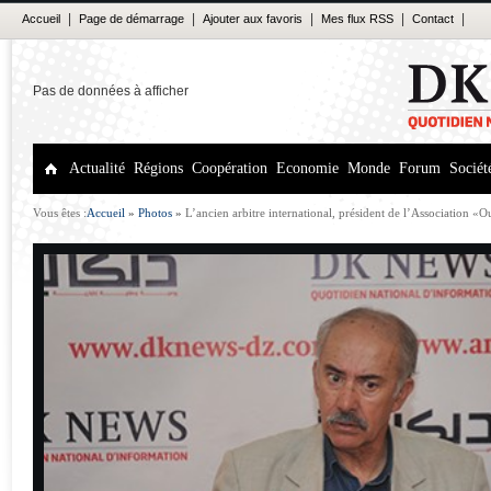
|
|
|
|
|
Accueil
Page de démarrage
Ajouter aux favoris
Mes flux RSS
Contact
Pas de données à afficher
Actualité
Régions
Coopération
Economie
Monde
Forum
Sociét
Vous êtes :
Accueil
»
Photos
»
L’ancien arbitre international, président de l’Association «
Abderrahmane Bergui, invité du forum de dk news - Violence dans les stades : Le carton 