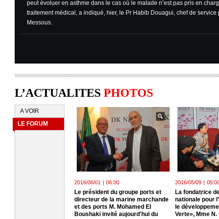
peut évoluer en asthme dans le cas où le malade n’est pas pris en char
traitement médical, a indiqué, hier, le Pr Habib Douagui, chef de servi
Messous.
L’ACTUALITES
PHOTOS
A VOIR
LE FORUM
2016/06/01
|
06:00
2016/05/09
|
05:0
Le président du groupe ports et
La fondatrice de
directeur de la marine marchande
nationale pour 
et des ports M. Mohamed El
le développeme
Boushaki invité aujourd'hui du
Verte», Mme N.