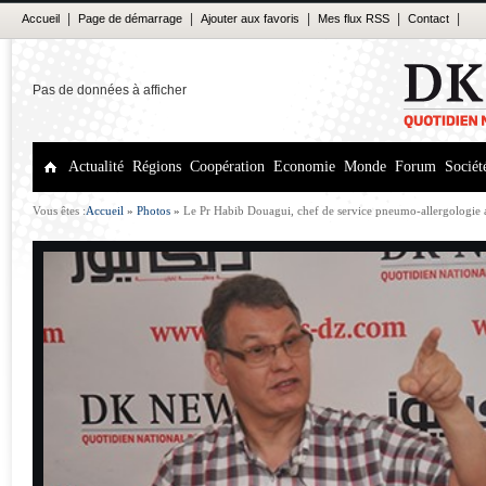
|
|
|
|
|
Accueil
Page de démarrage
Ajouter aux favoris
Mes flux RSS
Contact
Pas de données à afficher
Actualité
Régions
Coopération
Economie
Monde
Forum
Sociét
Vous êtes :
Accueil
»
Photos
»
Le Pr Habib Douagui, chef de service pneumo-allergologie 
du forum de dk news : La rhinite allergique touche 25 % de la population de moins de 50