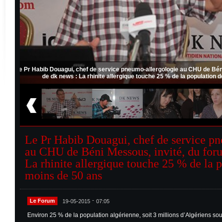
u forum
Le Pr Habib Douagui, chef de service pneumo-allergologie au CHU 
de dk news : La rhinite allergique touche 25 % de la popul
Le Pr Habib Douagui, chef de service p
au CHU de Béni Messous, invité, du for
La rhinite allergique touche 25 % de la 
moins de 50 ans
-
Le Forum
19-05-2015
07:05
Environ 25 % de la population algérienne, soit 3 millions d’Algériens souf