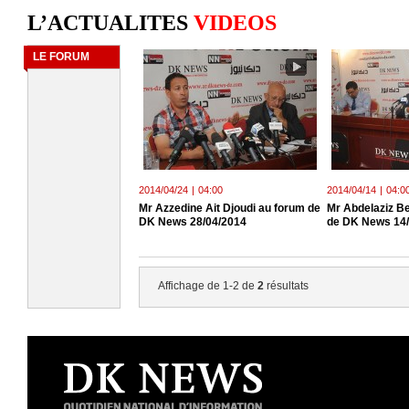
L’ACTUALITES
VIDEOS
LE FORUM
2014/04/24
|
04:00
2014/04/14
|
04:0
Mr Azzedine Ait Djoudi au forum de
Mr Abdelaziz B
DK News 28/04/2014
de DK News 14/
Affichage de 1-2 de
2
résultats