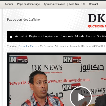
|
|
|
|
|
Accueil
Page de démarrage
Ajouter aux favoris
Mes flux RSS
Contact
Pas de données à afficher
Actualité
Régions
Coopération
Economie
Monde
Forum
Sociét
Vous êtes :
Accueil
»
Videos
»
Mr Azzedine Ait Djoudi au forum de DK News 28/04/2014