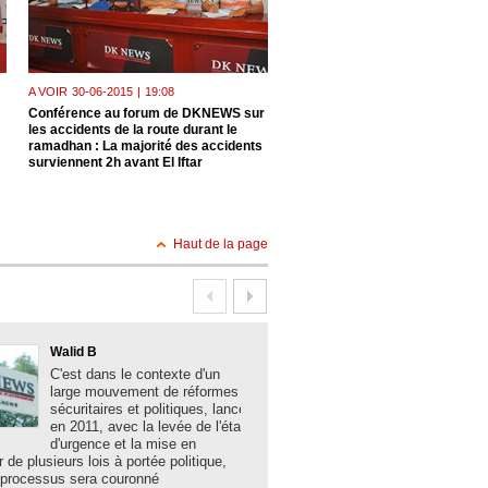
A VOIR
30-06-2015
|
19:08
A VOIR
23-06-2015
|
18:31
Conférence au forum de DKNEWS sur
Le président de l'Union national
les accidents de la route durant le
paysans algériens, M. Mohamm
ramadhan : La majorité des accidents
Alioui , invité hier au forum de 
surviennent 2h avant El Iftar
: échec à la spéculation Un ma
apaisé
Haut de la page
Walid B
Boualem Brank
C'est dans le contexte d'un
La solidité des 
large mouvement de réformes
algériennes, la
sécuritaires et politiques, lancé
acquis sociaux 
en 2011, avec la levée de l'état
développement,
d'urgence et la mise en
les grands mes
r de plusieurs lois à portée politique,
hier lundi à Bechar par le minist
 processus sera couronné
et des Collectivités locales N