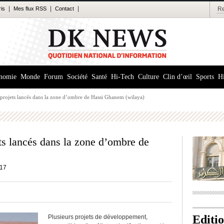
|
|
|
ris
Mes flux RSS
Contact
nomie
Monde
Forum
Société
Santé
Hi-Tech
Culture
Clin d’œil
Sports
Hi
 projets lancés dans la zone d’ombre de Hassi Ghanem (wilaya)
ts lancés dans la zone d’ombre de
17
Editi
Plusieurs projets de développement,