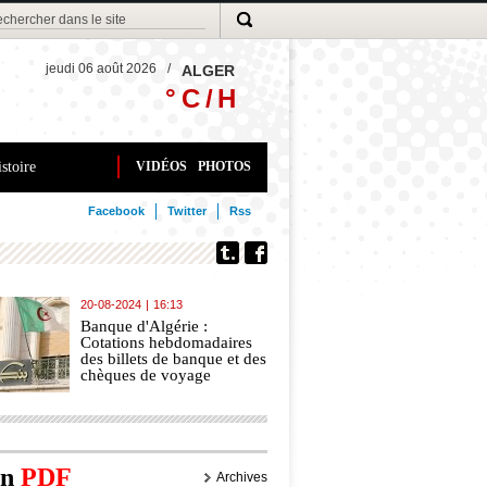
jeudi 06 août 2026
/
ALGER
° C /
H
stoire
VIDÉOS
PHOTOS
Facebook
Twitter
Rss
20-08-2024
|
16:13
Banque d'Algérie :
Cotations hebdomadaires
des billets de banque et des
chèques de voyage
on
PDF
Archives