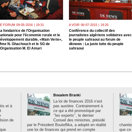
LE FORUM
09-05-2016
|
19:31
A VOIR
06-07-2015
|
19:20
a fondatrice de l’Organisation
Conférence du collectif des
ationale pour l’économie rurale et le
journalistes algériens solidaires avec
développement durable, «Main Verte»,
le peuple sahraoui au forum de
Mme N. Ghachouch et le SG de
dknews : La juste lutte du peuple
’Organisation M. El Amari
sahraoui
Boualem Branki
La loi de finances 2016 n’est
is et à
pas austère. Contrairement à
t
ce qui a été pronostiqué par
e
‘’les experts’’, le dernier
ulsion de
Conseil des ministres, présidé
par le Président Bouteflika, a adopté en réalité
chantie
ique
une loi de finances qui prend en compte
que ce