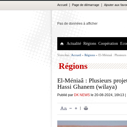
|
|
Accueil
Page de démarrage
Ajouter aux favo
Pas de données à afficher
Actualité
Régions
Coopération
Eco
Vous êtes :
Accueil
»
Régions
»
El-Méniaâ : Plusieurs
Régions
El-Méniaâ : Plusieurs proje
Hassi Ghanem (wilaya)
Publié par
DK NEWS
le
20-08-2024
,
16h13
|
|