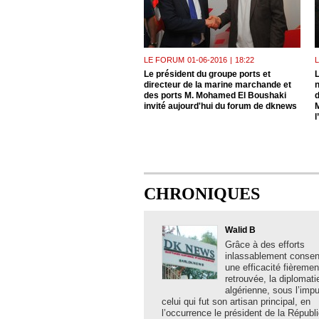
LE FORUM
01-06-2016
|
18:22
Le président du groupe ports et
L
directeur de la marine marchande et
n
des ports M. Mohamed El Boushaki
invité aujourd'hui du forum de dknews
l
CHRONIQUES
Walid B
Grâce à des efforts
inlassablement consent
une efficacité fièremen
retrouvée, la diplomati
algérienne, sous l’imp
celui qui fut son artisan principal, en
l’occurrence le président de la Républ