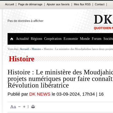
|
|
|
|
|
Accueil
Page de démarrage
Ajouter aux favoris
Mes flux RSS
Contact
Pas de données à afficher
Actualité
Régions
Coopération
Economie
Monde
Forum
Sociét
Vous êtes :
Accueil
»
Histoire
»
Histoire : Le ministère des Moudjahidine lance deux projet
aux jeunes la Révolution libératrice
Histoire
Histoire : Le ministère des Moudjahi
projets numériques pour faire connaît
Révolution libératrice
Publié par
DK NEWS
le
03-09-2024
,
17h34
|
16
|