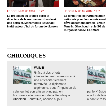
LE FORUM
01-06-2016
|
18:22
LE FORUM
09-05-2016
|
19:31
Le président du groupe ports et
La fondatrice de l’Organisation
directeur de la marine marchande et
nationale pour l’économie rurale
des ports M. Mohamed El Boushaki
développement durable, «Main 
invité aujourd'hui du forum de dknews
Mme N. Ghachouch et le SG de
l’Organisation M. El Amari
CHRONIQUES
Walid B
Grâce à des efforts
inlassablement consentis et à
une efficacité fièrement
retrouvée, la diplomatie
algérienne, sous l’impulsion de
celui qui fut son artisan principal, en
par le Préside
l’occurrence le président de la République
une loi de fi
Abdelaziz Bouteflika, occupe aujour
autant le ress