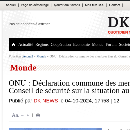
|
|
|
|
|
Accueil
Page de démarrage
Ajouter aux favoris
Mes flux RSS
Contact
Pas de données à afficher
Actualité
Régions
Coopération
Economie
Monde
Forum
Sociét
Vous êtes :
Accueil
»
Monde
»
ONU : Déclaration commune des membres élus du Conseil de 
Proche-Orient
Monde
ONU : Déclaration commune des mem
Conseil de sécurité sur la situation a
Publié par
DK NEWS
le
04-10-2024
,
17h58
|
12
|