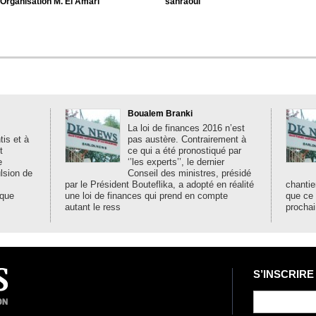
’Organisation M. El Amari
sahraoui
Boualem Branki
La loi de finances 2016 n’est
is et à
pas austère. Contrairement à
t
ce qui a été pronostiqué par
e
‘’les experts’’, le dernier
ulsion de
Conseil des ministres, présidé
par le Président Bouteflika, a adopté en réalité
chantie
ique
une loi de finances qui prend en compte
que ce
autant le ress
prochai
S’INSCRIRE