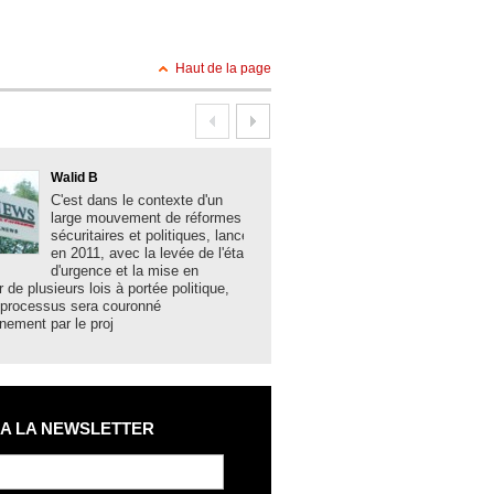
apaisé
Haut de la page
Walid B
Boualem Brank
C'est dans le contexte d'un
La solidité des 
large mouvement de réformes
algériennes, la
sécuritaires et politiques, lancé
acquis sociaux 
en 2011, avec la levée de l'état
développement,
d'urgence et la mise en
les grands mes
r de plusieurs lois à portée politique,
hier lundi à Bechar par le minist
 processus sera couronné
et des Collectivités locales N
nement par le proj
 A LA NEWSLETTER