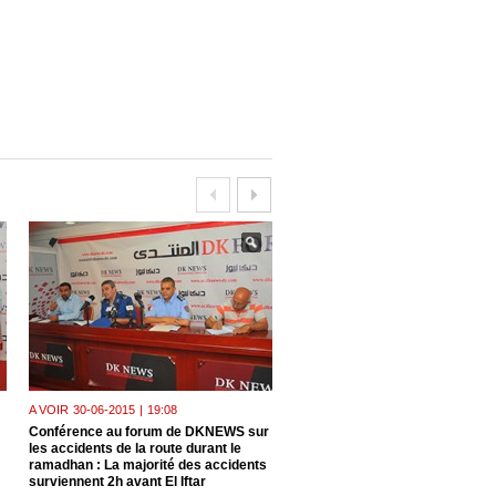
A VOIR
30-06-2015
|
19:08
A VOIR
23-06-2015
|
18:31
Conférence au forum de DKNEWS sur
Le président de l'Union national
les accidents de la route durant le
paysans algériens, M. Mohamm
ramadhan : La majorité des accidents
Alioui , invité hier au forum de 
surviennent 2h avant El Iftar
: échec à la spéculation Un ma