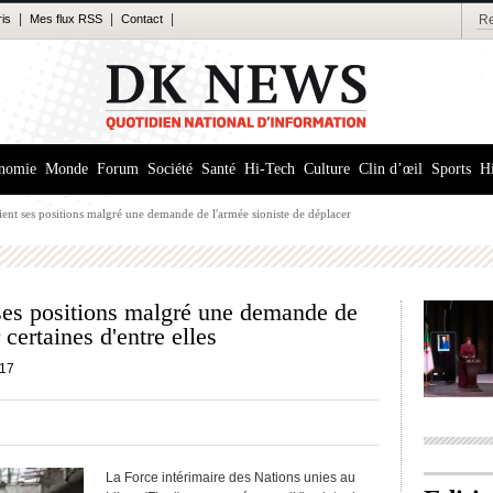
|
|
|
ris
Mes flux RSS
Contact
nomie
Monde
Forum
Société
Santé
Hi-Tech
Culture
Clin d’œil
Sports
Hi
ient ses positions malgré une demande de l'armée sioniste de déplacer
 ses positions malgré une demande de
 certaines d'entre elles
17
La Force intérimaire des Nations unies au