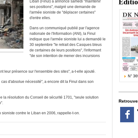
Editi
Liban (Finul) a annoncé samedi "maintenir
ses positions", malgré une demande de
l'armée sioniste de "déplacer certaines"
d'entre elles.
Dans un communiqué publié par l'agence
nationale de l'Information (ANI), la Finul
indique que l'armée sioniste lui a demandé le
30 septembre "le retrait des Casques bleus
de certaines de leurs positions", l'informant
"de son intention de mener des incursions
 leur présence sur l'ensemble des sites", a-t-elle ajouté.
N° 36
 cas d'absolue nécessité", a encore dit la Finul dans son
 de la résolution du Conseil de sécurité 1701, "seule solution
Retrouve
".
on sioniste contre le Liban en 2006, rappelle-t-on.