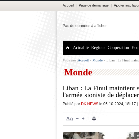
|
|
Accueil
Page de démarrage
Ajouter aux favo
Pas de données à afficher
Actualité
Régions
Coopération
Eco
Vous êtes :
Accueil
»
Monde
»
Liban : La Finul maint
certaines d'entre elles
Monde
Liban : La Finul maintient
l'armée sioniste de déplacer
Publié par
DK NEWS
le
05-10-2024
,
18h17
|
|