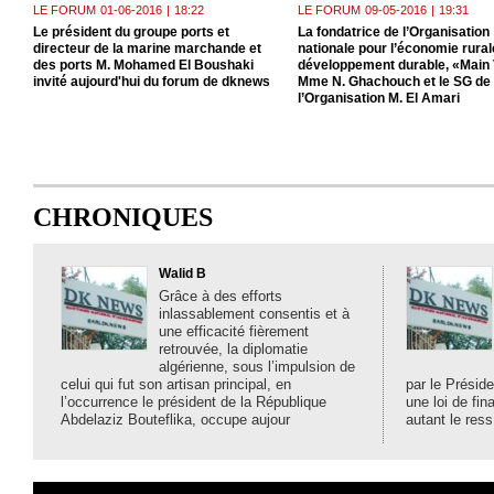
LE FORUM
01-06-2016
|
18:22
LE FORUM
09-05-2016
|
19:31
Le président du groupe ports et
La fondatrice de l’Organisation
directeur de la marine marchande et
nationale pour l’économie rurale
des ports M. Mohamed El Boushaki
développement durable, «Main 
invité aujourd'hui du forum de dknews
Mme N. Ghachouch et le SG de
l’Organisation M. El Amari
CHRONIQUES
Walid B
Grâce à des efforts
inlassablement consentis et à
une efficacité fièrement
retrouvée, la diplomatie
algérienne, sous l’impulsion de
celui qui fut son artisan principal, en
par le Préside
l’occurrence le président de la République
une loi de fi
Abdelaziz Bouteflika, occupe aujour
autant le ress