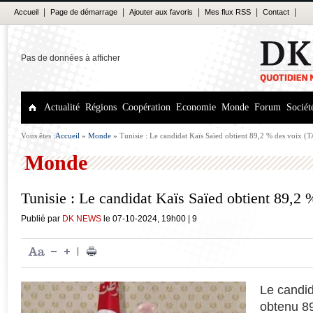
|
|
|
|
|
Accueil
Page de démarrage
Ajouter aux favoris
Mes flux RSS
Contact
Pas de données à afficher
Actualité
Régions
Coopération
Economie
Monde
Forum
Sociét
Vous êtes :
Accueil
»
Monde
»
Tunisie : Le candidat Kaïs Saïed obtient 89,2 % des voix (
Monde
Tunisie : Le candidat Kaïs Saïed obtient 89,2
Publié par
DK NEWS
le
07-10-2024
,
19h00
|
9
|
Le candid
obtenu 89