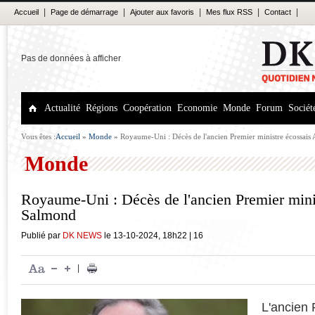
|
|
|
|
|
Accueil
Page de démarrage
Ajouter aux favoris
Mes flux RSS
Contact
Pas de données à afficher
Actualité
Régions
Coopération
Economie
Monde
Forum
Sociét
Vous êtes :
Accueil
»
Monde
»
Royaume-Uni : Décès de l'ancien Premier ministre écossais
Monde
Royaume-Uni : Décès de l'ancien Premier mini
Salmond
Publié par
DK NEWS
le
13-10-2024
,
18h22
|
16
|
L'ancien 