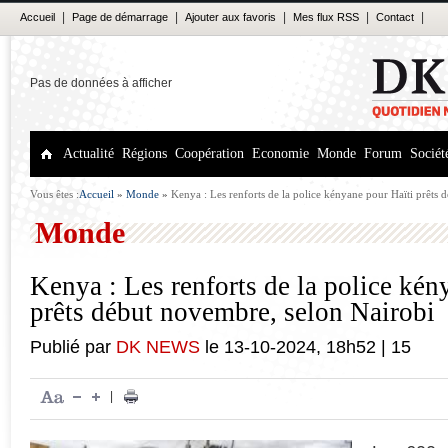
|
|
|
|
|
Accueil
Page de démarrage
Ajouter aux favoris
Mes flux RSS
Contact
Pas de données à afficher
Actualité
Régions
Coopération
Economie
Monde
Forum
Sociét
Vous êtes :
Accueil
»
Monde
»
Kenya : Les renforts de la police kényane pour Haïti prêts
Monde
Kenya : Les renforts de la police kén
prêts début novembre, selon Nairobi
Publié par
DK NEWS
le
13-10-2024
,
18h52
|
15
|