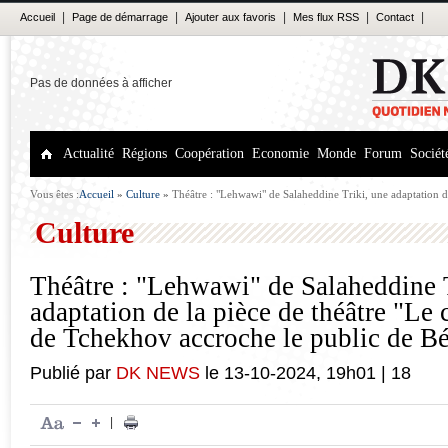
|
|
|
|
|
Accueil
Page de démarrage
Ajouter aux favoris
Mes flux RSS
Contact
Pas de données à afficher
Actualité
Régions
Coopération
Economie
Monde
Forum
Sociét
Vous êtes :
Accueil
»
Culture
»
Théâtre : "Lehwawi" de Salaheddine Triki, une adaptation de
cygne" de Tchekhov accroche le public de Béjaia
Culture
Théâtre : "Lehwawi" de Salaheddine T
adaptation de la pièce de théâtre "Le
de Tchekhov accroche le public de Bé
Publié par
DK NEWS
le
13-10-2024
,
19h01
|
18
|