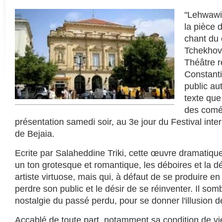
"Lehwawi"
la pièce 
chant du 
Tchekhov,
Théâtre r
Constanti
public aut
texte que
des coméd
présentation samedi soir, au 3e jour du Festival inte
de Bejaia.
Ecrite par Salaheddine Triki, cette œuvre dramatiq
un ton grotesque et romantique, les déboires et la 
artiste virtuose, mais qui, à défaut de se produire en 
perdre son public et le désir de se réinventer. Il somb
nostalgie du passé perdu, pour se donner l'illusion d
Accablé de toute part, notamment sa condition de v