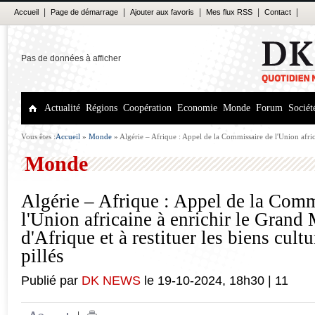
|
|
|
|
|
Accueil
Page de démarrage
Ajouter aux favoris
Mes flux RSS
Contact
Pas de données à afficher
Actualité
Régions
Coopération
Economie
Monde
Forum
Sociét
Vous êtes :
Accueil
»
Monde
»
Algérie – Afrique : Appel de la Commissaire de l'Union afri
d'Afrique et à restituer les biens culturels africains pillés
Monde
Algérie – Afrique : Appel de la Comm
l'Union africaine à enrichir le Grand
d'Afrique et à restituer les biens cultu
pillés
Publié par
DK NEWS
le
19-10-2024
,
18h30
|
11