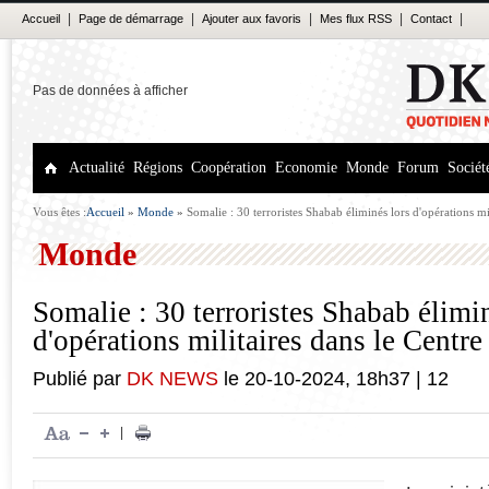
|
|
|
|
|
Accueil
Page de démarrage
Ajouter aux favoris
Mes flux RSS
Contact
Pas de données à afficher
Actualité
Régions
Coopération
Economie
Monde
Forum
Sociét
Vous êtes :
Accueil
»
Monde
»
Somalie : 30 terroristes Shabab éliminés lors d'opérations mil
Monde
Somalie : 30 terroristes Shabab élimi
d'opérations militaires dans le Centre 
Publié par
DK NEWS
le
20-10-2024
,
18h37
|
12
|