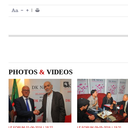
|
PHOTOS
&
VIDEOS
LE FORUM
01-06-2016
|
18:22
LE FORUM
09-05-2016
|
19:31