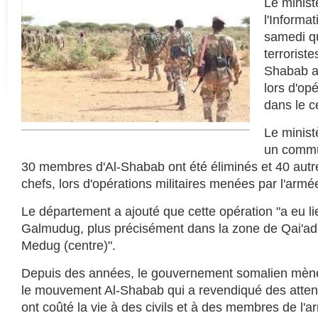
Le minist
l'Informa
samedi q
terrorist
Shabab av
lors d'opé
dans le c
Le minist
un commu
30 membres d'Al-Shabab ont été éliminés et 40 autr
chefs, lors d'opérations militaires menées par l'armé
Le département a ajouté que cette opération "a eu li
Galmudug, plus précisément dans la zone de Qai'ad,
Medug (centre)".
Depuis des années, le gouvernement somalien mène
le mouvement Al-Shabab qui a revendiqué des atten
ont coûté la vie à des civils et à des membres de l'ar