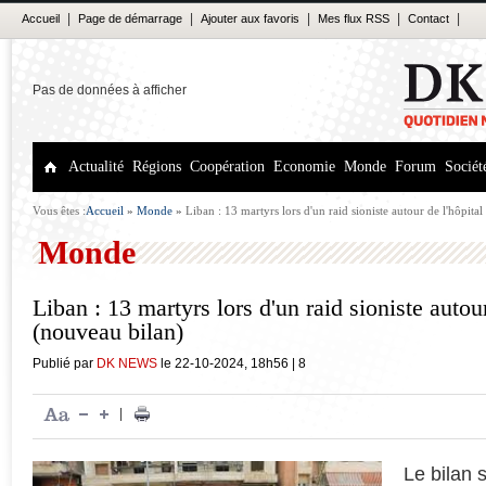
|
|
|
|
|
Accueil
Page de démarrage
Ajouter aux favoris
Mes flux RSS
Contact
Pas de données à afficher
Actualité
Régions
Coopération
Economie
Monde
Forum
Sociét
Vous êtes :
Accueil
»
Monde
»
Liban : 13 martyrs lors d'un raid sioniste autour de l'hôpita
Monde
Liban : 13 martyrs lors d'un raid sioniste autour
(nouveau bilan)
Publié par
DK NEWS
le
22-10-2024
,
18h56
|
8
|
Le bilan s