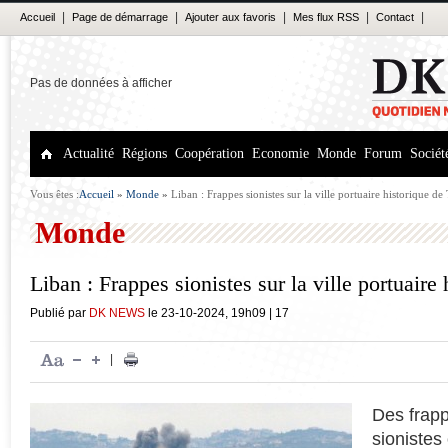
|
|
|
|
|
Accueil
Page de démarrage
Ajouter aux favoris
Mes flux RSS
Contact
Pas de données à afficher
Actualité
Régions
Coopération
Economie
Monde
Forum
Sociét
Vous êtes :
Accueil
»
Monde
»
Liban : Frappes sionistes sur la ville portuaire historique de
Monde
Liban : Frappes sionistes sur la ville portuaire 
Publié par
DK NEWS
le
23-10-2024
,
19h09
|
17
|
Des frap
sionistes