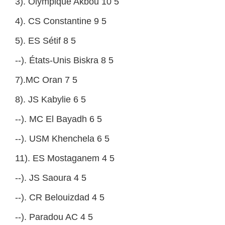
3). Olympique Akbou 10 5
4). CS Constantine 9 5
5). ES Sétif 8 5
--). États-Unis Biskra 8 5
7).MC Oran 7 5
8). JS Kabylie 6 5
--). MC El Bayadh 6 5
--). USM Khenchela 6 5
11). ES Mostaganem 4 5
--). JS Saoura 4 5
--). CR Belouizdad 4 5
--). Paradou AC 4 5