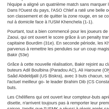
l'équipe a aligné un quatrième match sans marquer 
Dans l'Ouest du pays, l'ASO Chlef a raté une belle 
son classement et de quitter la zone rouge, en se co
nul à domicile face à l'USM Khenchela (1-1).
Pourtant, tout a bien commencé pour les joueurs de 
Zaoui, qui ont ouvert le score grâce à un penalty tra
capitaine Bourdim (31e). En seconde période, les K
parvenus à remettre les pendules sur un coup magist
Bakir (53e)
Grâce à cette nouvelle réalisation, Bakir rejoint au 
buteurs Adil Boulbina (Paradou AC), Ali Haroune (O
Saâd Abdeldjalil (US Biskra), avec 3 buts chacun, so
l'actuel meilleur go- le leader Brahim Dib (CS Consta
buts.
Les Chélifiens qui ont ouvert leur compteur-buts ap
disette, n'arrivent toujours pas à remporter leur pre
saison, tandis que l'USMK a réussi à réagir après s