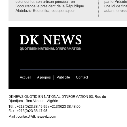
celui qui fut son artisan principal, en
par le Préside
l’occurrence le président de la République
une loi de fi
Abdelaziz Bouteflika, occupe aujour
autant le ress
Accueil
A propos
Publicité
Contact
DKNEWS QUOTIDIEN NATIONAL D’INFORMATION 03, Rue du
Djurdjura - Ben Aknoun - Algérie
Tél. : +213(0)23.38.49.95 / +213(0)23 38.48.00
Fax : +213(0)23 38.47.95
Mail :
contact@dknews-dz.com