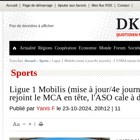
|
|
|
|
|
Accueil
Page de démarrage
Ajouter aux favoris
Mes flux RSS
Contact
Pas de données à afficher
Actualité
Régions
Coopération
Economie
Monde
Forum
Sociét
Vous êtes :
Accueil
»
Sports
»
Ligue 1 Mobilis (mise à jour/4e journée) : L'USMA rejoint l
domicile
Sports
Ligue 1 Mobilis (mise à jour/4e jou
rejoint le MCA en tête, l'ASO cale à 
Publié par
Yanis F
le
23-10-2024
,
20h12
|
11
|