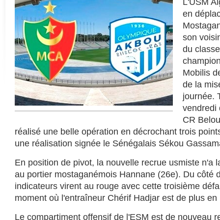
L'USM Al
en déplac
Mostagane
son voisi
du class
champion
Mobilis de
de la mis
journée.
vendredi 
CR Belou
réalisé une belle opération en décrochant trois point
une réalisation signée le Sénégalais Sékou Gassam
En position de pivot, la nouvelle recrue usmiste n'a
au portier mostaganémois Hannane (26e). Du côté d
indicateurs virent au rouge avec cette troisième défa
moment où l'entraîneur Chérif Hadjar est de plus en
Le compartiment offensif de l'ESM est de nouveau r