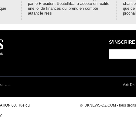
par le Président Bouteflika, a adopté en réalité
chantie
ique
une loi de finances qui prend en compte
que ce
autant le ress
prochai
S’INSCRIRE
ontact
Voir Dk
TION 03, Rue du
© .DKNEWS-DZ.COM - tous droits r
00