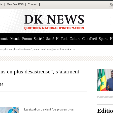
|
|
|
ris
Mes flux RSS
Contact
nomie
Monde
Forum
Société
Santé
Hi-Tech
Culture
Clin d’œil
Sports
Hi
"de plus en plus désastreuse", s’alarment les agences humanitaires
lus en plus désastreuse", s’alarment
14
Editi
La situation devient "de plus en plus