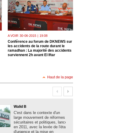
A VOIR
30-06-2015
|
19:08
A VOIR
23-06-2015
|
18:31
Conférence au forum de DKNEWS sur
Le président de l'Union national
les accidents de la route durant le
paysans algériens, M. Mohamm
ramadhan : La majorité des accidents
Alioui , invité hier au forum de 
surviennent 2h avant El Iftar
: échec à la spéculation Un ma
apaisé
Haut de la page
Walid B
Boualem Brank
C'est dans le contexte d'un
La solidité des 
large mouvement de réformes
algériennes, la
sécuritaires et politiques, lancé
acquis sociaux 
en 2011, avec la levée de l'état
développement,
d'urgence et la mise en
les grands mes