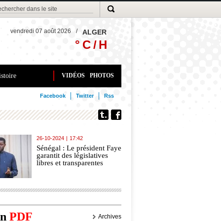
vendredi 07 août 2026
/
ALGER
° C /
H
stoire
VIDÉOS
PHOTOS
Facebook
Twitter
Rss
26-10-2024
|
17:42
Sénégal : Le président Faye
garantit des législatives
libres et transparentes
on
PDF
Archives