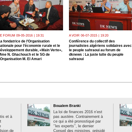
LE FORUM
09-05-2016
|
19:31
A VOIR
06-07-2015
|
19:20
a fondatrice de l’Organisation
Conférence du collectif des
ationale pour l’économie rurale et le
journalistes algériens solidaires avec
développement durable, «Main Verte»,
le peuple sahraoui au forum de
Mme N. Ghachouch et le SG de
dknews : La juste lutte du peuple
’Organisation M. El Amari
sahraoui
Boualem Branki
La loi de finances 2016 n’est
is et à
pas austère. Contrairement à
t
ce qui a été pronostiqué par
e
‘’les experts’’, le dernier
ulsion de
Conseil des ministres, présidé