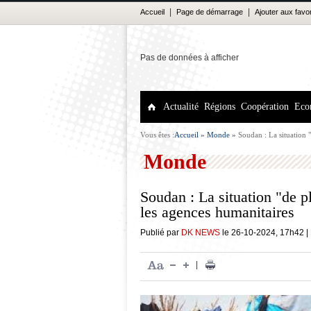
|
|
Accueil
Page de démarrage
Ajouter aux favo
Pas de données à afficher
Actualité
Régions
Coopération
Eco
Vous êtes :
Accueil
»
Monde
»
Soudan : La situation 
Monde
Soudan : La situation "de p
les agences humanitaires
Publié par
DK NEWS
le
26-10-2024
,
17h42
|
|