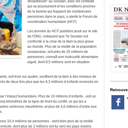
désastreuse" au Soudan, avec les combats
qui se poursuivent et les conditions proches
de la famine qui frappent de nombreuses
personnes dans le pays, a alerté le Forum de
coordination humanitaire (HCF).
Les donnée du HCF publiées jeudi sur le site
de l'ONU, indiquent que "le Soudan est
confronté à la crise de la faim la plus grave
au monde. Plus de la moitié de la population
soudanaise, soit près de 26 millions de
personnes, connaît une insécurité alimentaire
aiguë, dont 8,5 millions sont en situation
N° 36
ts, soit trois sur quatre, souffrent de la faim à des niveaux de
 près de deux fois plus que les 8,3 millions d’enfants recensés en
Retrouve
r l’impact humanitaire. Plus de 10 millions d’enfants - soit un
nq kilomètres de la ligne de front du conflit, ce qui les a
tres violences meurtrières, et plus de 4,6 millions d’entre eux
s.
oins 10,4 millions de personnes - dont bien plus de la moitié
micile, dont plus de 2 millions ont fui vers les pays voisins.