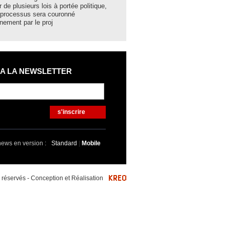
r de plusieurs lois à portée politique,
hier lundi à Bechar par le minist
 processus sera couronné
et des Collectivités locales N
nement par le proj
 A LA NEWSLETTER
s'inscrire
news en version :
Standard
|
Mobile
éservés - Conception et Réalisation