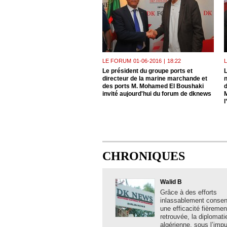
LE FORUM
01-06-2016
|
18:22
Le président du groupe ports et
L
directeur de la marine marchande et
n
des ports M. Mohamed El Boushaki
invité aujourd'hui du forum de dknews
l
CHRONIQUES
Walid B
Grâce à des efforts
inlassablement consent
une efficacité fièremen
retrouvée, la diplomati
algérienne, sous l’imp