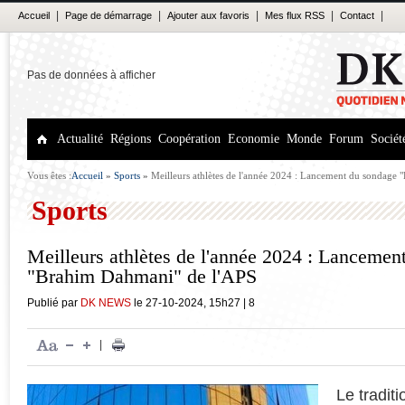
|
|
|
|
|
Accueil
Page de démarrage
Ajouter aux favoris
Mes flux RSS
Contact
Pas de données à afficher
Actualité
Régions
Coopération
Economie
Monde
Forum
Sociét
Vous êtes :
Accueil
»
Sports
»
Meilleurs athlètes de l'année 2024 : Lancement du sondage
Sports
Meilleurs athlètes de l'année 2024 : Lancemen
"Brahim Dahmani" de l'APS
Publié par
DK NEWS
le
27-10-2024
,
15h27
|
8
|
Le tradit