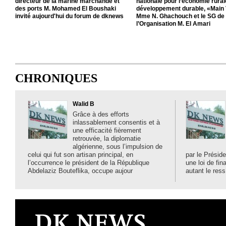
directeur de la marine marchande et
nationale pour l’économie rurale
des ports M. Mohamed El Boushaki
développement durable, «Main 
invité aujourd'hui du forum de dknews
Mme N. Ghachouch et le SG de
l’Organisation M. El Amari
CHRONIQUES
Walid B
Grâce à des efforts
inlassablement consentis et à
une efficacité fièrement
retrouvée, la diplomatie
algérienne, sous l’impulsion de
celui qui fut son artisan principal, en
par le Préside
l’occurrence le président de la République
une loi de fi
Abdelaziz Bouteflika, occupe aujour
autant le ress