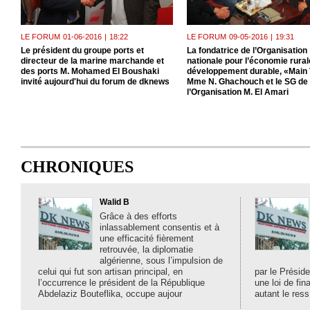
LE FORUM
01-06-2016
|
18:22
LE FORUM
09-05-2016
|
19:31
Le président du groupe ports et
La fondatrice de l’Organisation
directeur de la marine marchande et
nationale pour l’économie rurale
des ports M. Mohamed El Boushaki
développement durable, «Main 
invité aujourd'hui du forum de dknews
Mme N. Ghachouch et le SG de
l’Organisation M. El Amari
CHRONIQUES
Walid B
Grâce à des efforts
inlassablement consentis et à
une efficacité fièrement
retrouvée, la diplomatie
algérienne, sous l’impulsion de
celui qui fut son artisan principal, en
par le Préside
l’occurrence le président de la République
une loi de fi
Abdelaziz Bouteflika, occupe aujour
autant le ress