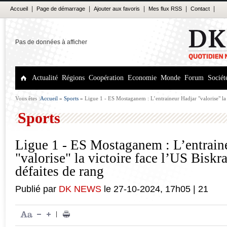
|
|
|
|
|
Accueil
Page de démarrage
Ajouter aux favoris
Mes flux RSS
Contact
Pas de données à afficher
Actualité
Régions
Coopération
Economie
Monde
Forum
Sociét
Vous êtes :
Accueil
»
Sports
»
Ligue 1 - ES Mostaganem : L’entraineur Hadjar "valorise" la 
trois défaites de rang
Sports
Ligue 1 - ES Mostaganem : L’entrain
"valorise" la victoire face l’US Biskra
défaites de rang
Publié par
DK NEWS
le
27-10-2024
,
17h05
|
21
|