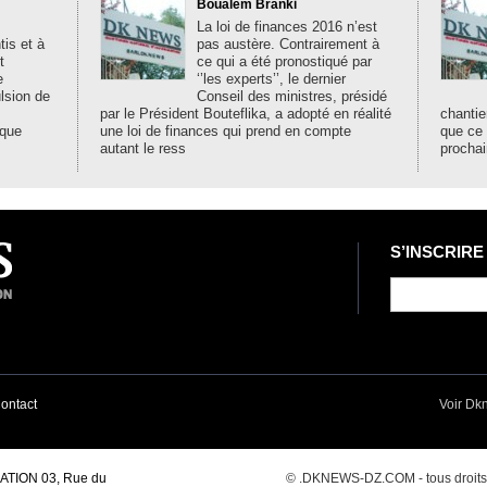
Boualem Branki
La loi de finances 2016 n’est
is et à
pas austère. Contrairement à
t
ce qui a été pronostiqué par
e
‘’les experts’’, le dernier
ulsion de
Conseil des ministres, présidé
par le Président Bouteflika, a adopté en réalité
chantie
ique
une loi de finances qui prend en compte
que ce
autant le ress
prochai
S’INSCRIRE
ontact
Voir Dk
TION 03, Rue du
© .DKNEWS-DZ.COM - tous droits r