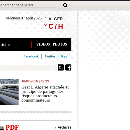
vendredi 07 août 2026
/
ALGER
° C /
H
stoire
VIDÉOS
PHOTOS
Facebook
Twitter
Rss
16-02-2016
|
22:33
Gaz: L’Algérie attachée au
principe de partage des
risques producteurs-
consommateurs
on
PDF
Archives