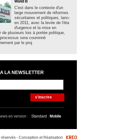
Walid B
Boualem Brank
C'est dans le contexte d'un
La solidité des 
large mouvement de réformes
algériennes, la
sécuritaires et politiques, lancé
acquis sociaux 
en 2011, avec la levée de l'état
développement,
d'urgence et la mise en
les grands mes
r de plusieurs lois à portée politique,
hier lundi à Bechar par le minist
 processus sera couronné
et des Collectivités locales N
nement par le proj
 A LA NEWSLETTER
s'inscrire
news en version :
Standard
|
Mobile
éservés - Conception et Réalisation