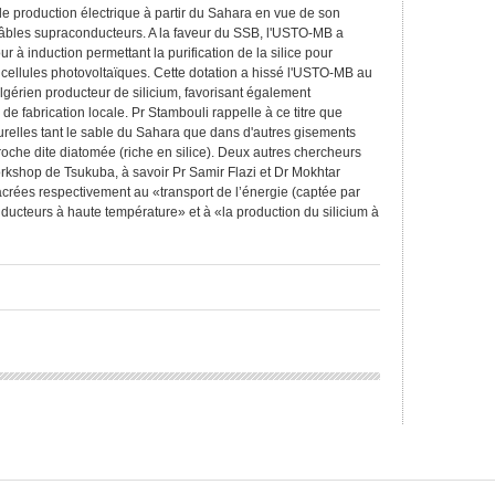
 de production électrique à partir du Sahara en vue de son
câbles supraconducteurs. A la faveur du SSB, l'USTO-MB a
 à induction permettant la purification de la silice pour
 cellules photovoltaïques. Cette dotation a hissé l'USTO-MB au
lgérien producteur de silicium, favorisant également
de fabrication locale. Pr Stambouli rappelle à ce titre que
urelles tant le sable du Sahara que dans d'autres gisements
oche dite diatomée (riche en silice). Deux autres chercheurs
rkshop de Tsukuba, à savoir Pr Samir Flazi et Dr Mokhtar
crées respectivement au «transport de l’énergie (captée par
ducteurs à haute température» et à «la production du silicium à