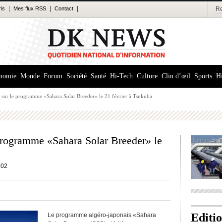
|
|
|
ris
Mes flux RSS
Contact
nomie
Monde
Forum
Société
Santé
Hi-Tech
Culture
Clin d’œil
Sports
Hi
ur le programme «Sahara Solar Breeder» le 21 février à Tsukuba
rogramme «Sahara Solar Breeder» le
102
Editi
Le programme algéro-japonais «Sahara