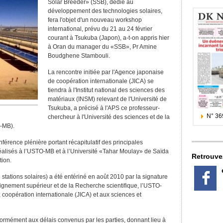
Solar Breeder» (SSB), dédié au
développement des technologies solaires,
fera l'objet d'un nouveau workshop
international, prévu du 21 au 24 février
courant à Tsukuba (Japon), a-t-on appris hier
à Oran du manager du «SSB», Pr Amine
Boudghene Stambouli.
La rencontre initiée par l'Agence japonaise
de coopération internationale (JICA) se
tiendra à l'Institut national des sciences des
matériaux (INSM) relevant de l'Université de
Tsukuba, a précisé à l'APS ce professeur-
N° 36
chercheur à l'Université des sciences et de la
-MB).
érence plénière portant récapitulatif des principales
éalisés à l’USTO-MB et à l’Université «Tahar Moulay» de Saïda
Retrouve
tion.
tations solaires) a été entériné en août 2010 par la signature
eignement supérieur et de la Recherche scientifique, l’USTO-
coopération internationale (JICA) et aux sciences et
rmément aux délais convenus par les parties, donnant lieu à