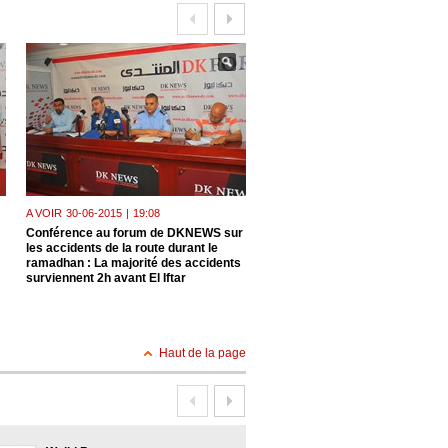
A VOIR
30-06-2015
|
19:08
A VOIR
23-06-2015
|
18:31
Conférence au forum de DKNEWS sur
Le président de l'Union national
les accidents de la route durant le
paysans algériens, M. Mohamm
ramadhan : La majorité des accidents
Alioui , invité hier au forum de 
surviennent 2h avant El Iftar
: échec à la spéculation Un ma
apaisé
Haut de la page