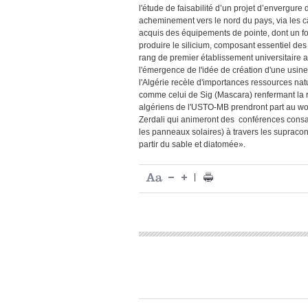
l'étude de faisabilité d’un projet d’envergure
acheminement vers le nord du pays, via les 
acquis des équipements de pointe, dont un four
produire le silicium, composant essentiel des
rang de premier établissement universitaire a
l'émergence de l'idée de création d'une usine 
l'Algérie recèle d'importances ressources nat
comme celui de Sig (Mascara) renfermant la r
algériens de l'USTO-MB prendront part au wo
Zerdali qui animeront des conférences consa
les panneaux solaires) à travers les supracon
partir du sable et diatomée».
|