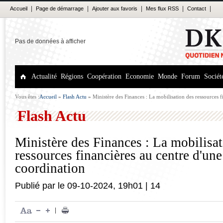
|
|
|
|
|
Accueil
Page de démarrage
Ajouter aux favoris
Mes flux RSS
Contact
Pas de données à afficher
Actualité
Régions
Coopération
Economie
Monde
Forum
Sociét
Vous êtes :
Accueil
»
Flash Actu
»
Ministère des Finances : La mobilisation des ressources f
de coordination
Flash Actu
Ministère des Finances : La mobilisat
ressources financières au centre d'un
coordination
Publié par
le
09-10-2024
,
19h01
|
14
|