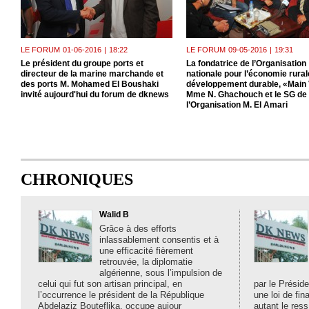
LE FORUM
01-06-2016
|
18:22
LE FORUM
09-05-2016
|
19:31
Le président du groupe ports et
La fondatrice de l’Organisation
directeur de la marine marchande et
nationale pour l’économie rurale
des ports M. Mohamed El Boushaki
développement durable, «Main 
invité aujourd'hui du forum de dknews
Mme N. Ghachouch et le SG de
l’Organisation M. El Amari
CHRONIQUES
Walid B
Grâce à des efforts
inlassablement consentis et à
une efficacité fièrement
retrouvée, la diplomatie
algérienne, sous l’impulsion de
celui qui fut son artisan principal, en
par le Préside
l’occurrence le président de la République
une loi de fi
Abdelaziz Bouteflika, occupe aujour
autant le ress