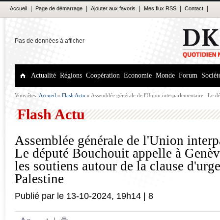
|
|
|
|
|
Accueil
Page de démarrage
Ajouter aux favoris
Mes flux RSS
Contact
Pas de données à afficher
Actualité
Régions
Coopération
Economie
Monde
Forum
Sociét
Vous êtes :
Accueil
»
Flash Actu
»
Assemblée générale de l'Union interparlementaire : Le d
mobiliser les soutiens autour de la clause d'urgence sur la Palestine
Flash Actu
Assemblée générale de l'Union interp
Le député Bouchouit appelle à Genèv
les soutiens autour de la clause d'urge
Palestine
Publié par
le
13-10-2024
,
19h14
|
8