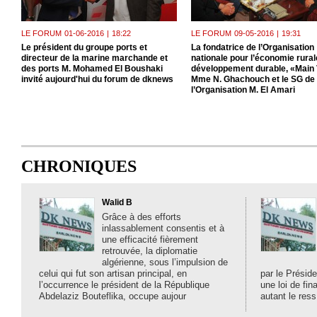
LE FORUM
01-06-2016
|
18:22
LE FORUM
09-05-2016
|
19:31
Le président du groupe ports et
La fondatrice de l’Organisation
directeur de la marine marchande et
nationale pour l’économie rurale
des ports M. Mohamed El Boushaki
développement durable, «Main 
invité aujourd'hui du forum de dknews
Mme N. Ghachouch et le SG de
l’Organisation M. El Amari
CHRONIQUES
Walid B
Grâce à des efforts
inlassablement consentis et à
une efficacité fièrement
retrouvée, la diplomatie
algérienne, sous l’impulsion de
celui qui fut son artisan principal, en
par le Préside
l’occurrence le président de la République
une loi de fi
Abdelaziz Bouteflika, occupe aujour
autant le ress