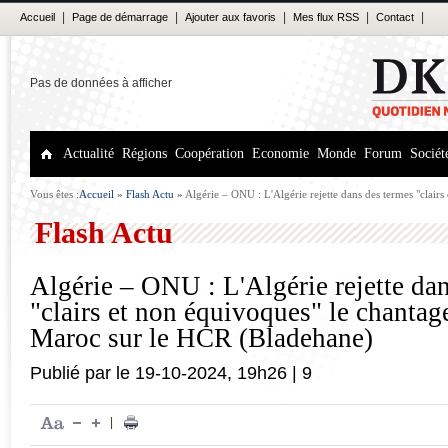
|
|
|
|
|
Accueil
Page de démarrage
Ajouter aux favoris
Mes flux RSS
Contact
Pas de données à afficher
Actualité
Régions
Coopération
Economie
Monde
Forum
Sociét
Vous êtes :
Accueil
»
Flash Actu
»
Algérie – ONU : L'Algérie rejette dans des termes "clairs
exercé par le Maroc sur le HCR (Bladehane)
Flash Actu
Algérie – ONU : L'Algérie rejette da
"clairs et non équivoques" le chantage
Maroc sur le HCR (Bladehane)
Publié par
le
19-10-2024
,
19h26
|
9
|