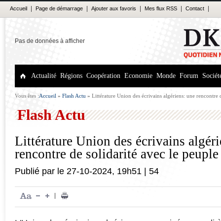
|
|
|
|
|
Accueil
Page de démarrage
Ajouter aux favoris
Mes flux RSS
Contact
Pas de données à afficher
Actualité
Régions
Coopération
Economie
Monde
Forum
Sociét
Vous êtes :
Accueil
»
Flash Actu
»
Littérature Union des écrivains algériens: une rencontre 
palestinien
Flash Actu
Littérature Union des écrivains algér
rencontre de solidarité avec le peuple
Publié par
le
27-10-2024
,
19h51
|
54
|