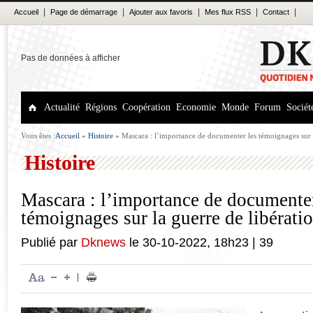
|
|
|
|
|
Accueil
Page de démarrage
Ajouter aux favoris
Mes flux RSS
Contact
Pas de données à afficher
Actualité
Régions
Coopération
Economie
Monde
Forum
Sociét
Vous êtes :
Accueil
»
Histoire
»
Mascara : l’importance de documenter les témoignages sur l
Histoire
Mascara : l’importance de documenter
témoignages sur la guerre de libérati
Publié par
Dknews
le
30-10-2022
,
18h23
|
39
|