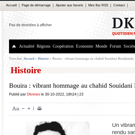
|
|
|
|
|
Accueil
Page de démarrage
Ajouter aux favoris
Mes flux RSS
Contact
Pas de données à afficher
Actualité
Régions
Coopération
Economie
Monde
Forum
Sociét
Vous êtes :
Accueil
»
Histoire
»
Bouira : vibrant hommage au chahid Souidani Boudjemâa
Histoire
Bouira : vibrant hommage au chahid Souidan
Publié par
Dknews
le
30-10-2022
,
18h24
|
23
|
Un vibra
rendu sa