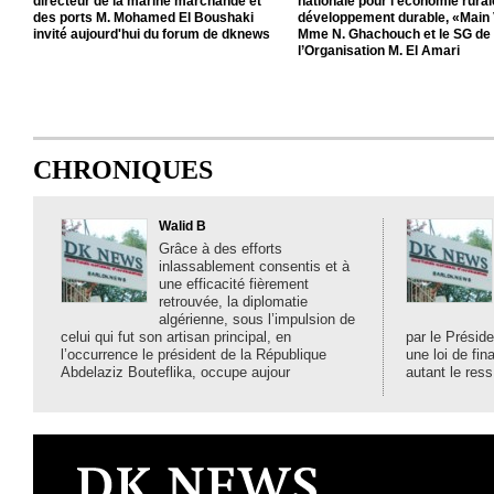
directeur de la marine marchande et
nationale pour l’économie rurale
des ports M. Mohamed El Boushaki
développement durable, «Main 
invité aujourd'hui du forum de dknews
Mme N. Ghachouch et le SG de
l’Organisation M. El Amari
CHRONIQUES
Walid B
Grâce à des efforts
inlassablement consentis et à
une efficacité fièrement
retrouvée, la diplomatie
algérienne, sous l’impulsion de
celui qui fut son artisan principal, en
par le Préside
l’occurrence le président de la République
une loi de fi
Abdelaziz Bouteflika, occupe aujour
autant le ress