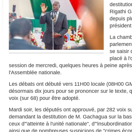
destituti
Rigathi G
depuis pl
président
La chamb
parlement
se saisir 
placé à l
session de mercredi, quelques heures à peine après
l'Assemblée nationale.
Les débats ont débuté vers 11H00 locale (08H00 G
désormais dix jours pour se prononcer sur le texte, q
voix (sur 68) pour être adopté.
Mardi soir, les députés ont approuvé, par 282 voix s
demandant la destitution de M. Gachagua sur la bas
ceux d'"atteinte à l'unité nationale", d'"insubordinati
ainsi que de nombreuses suspicions de "crimes éc