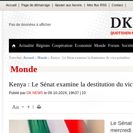
|
|
|
|
|
Accueil
Page de démarrage
Ajouter aux favoris
Mes flux RSS
Contact
Pas de données à afficher
Actualité
Régions
Coopération
Economie
Monde
Forum
Sociét
Vous êtes :
Accueil
»
Monde
»
Kenya : Le Sénat examine la destitution du vice-président
Monde
Kenya : Le Sénat examine la destitution du vic
Publié par
DK NEWS
le
09-10-2024
,
19h37
|
10
|
Le Sénat
mercredi 