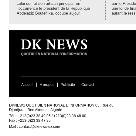
celui qui fut son artisan principal, en
par le Préside
l’occurrence le président de la République
une loi de fi
Abdelaziz Bouteflika, occupe aujour
autant le ress
Accueil
A propos
Publicité
Contact
DKNEWS QUOTIDIEN NATIONAL D’INFORMATION 03, Rue du
Djurdjura - Ben Aknoun - Algérie
Tél. : +213(0)23.38.49.95 / +213(0)23 38.48.00
Fax : +213(0)23 38.47.95
Mail :
contact@dknews-dz.com