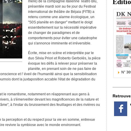
Editi
mère) de la compagnie italienne Teatro Blu,
présentée mardi soir au 6e jour du Festival
international de théâtre de Béjaia (FITB) a
retenu comme une alarme écologique, un
"S0S planète en danger" mettant le doigt
essentiellement sur la nécessité impérative
de changer de paradigmes et de
comportements pour éviter une catastrophe
qui s'annonce imminente et irréversible.
Écrite, mise en scène et interprétée par le
duo Silvia Priori et Roberto Gerbolès, la pièce
évoque les défis à relever pour préserver la
planète, en prenant soin de ne pas faire de
N° 36
onscience et l' éveil de l'humanité ainsi que la sensibilisation
urnois dont la juxtaposition accable l'état de dégradation du
e et le romantisme, notamment en réapprenant aux gens à
Retrouve
univers, à s'émerveiller devant les magnificences de la nature et
'âme", à l'instar du bruissement des feuillages et des rivières ou
é, de la perception et du respect pour la vie en somme, entrevue
ire revivre la symbiose avec le monde environnant.