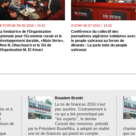
LE FORUM
09-05-2016
|
19:31
A VOIR
06-07-2015
|
19:20
a fondatrice de l’Organisation
Conférence du collectif des
ationale pour l’économie rurale et le
journalistes algériens solidaires avec
développement durable, «Main Verte»,
le peuple sahraoui au forum de
Mme N. Ghachouch et le SG de
dknews : La juste lutte du peuple
’Organisation M. El Amari
sahraoui
Boualem Branki
La loi de finances 2016 n’est
is et à
pas austère. Contrairement à
t
ce qui a été pronostiqué par
e
‘’les experts’’, le dernier
ulsion de
Conseil des ministres, présidé
par le Président Bouteflika, a adopté en réalité
chantie
ique
une loi de finances qui prend en compte
que ce