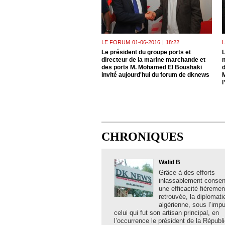
LE FORUM
01-06-2016
|
18:22
Le président du groupe ports et
L
directeur de la marine marchande et
n
des ports M. Mohamed El Boushaki
invité aujourd'hui du forum de dknews
l
CHRONIQUES
Walid B
Grâce à des efforts
inlassablement consent
une efficacité fièremen
retrouvée, la diplomati
algérienne, sous l’imp
celui qui fut son artisan principal, en
l’occurrence le président de la Républ