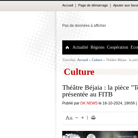
|
|
Accueil
Page de démarrage
Ajouter aux favo
Pas de données à afficher
Actualité
Régions
Coopération
Eco
Vous êtes :
Accueil
»
Culture
»
Théâtre Béjaia : la pi
Culture
Théâtre Béjaia : la pièce "
présentée au FITB
Publié par
DK NEWS
le
16-10-2024
,
18h56
|
|