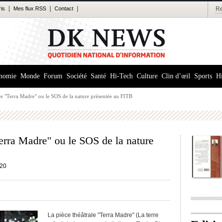
|
|
|
ris
Mes flux RSS
Contact
nomie
Monde
Forum
Société
Santé
Hi-Tech
Culture
Clin d’œil
Sports
Hi
èce "Terra Madre" ou le SOS de la nature présentée au FITB
Terra Madre" ou le SOS de la nature
20
La pièce théâtrale "Terra Madre" (La terre