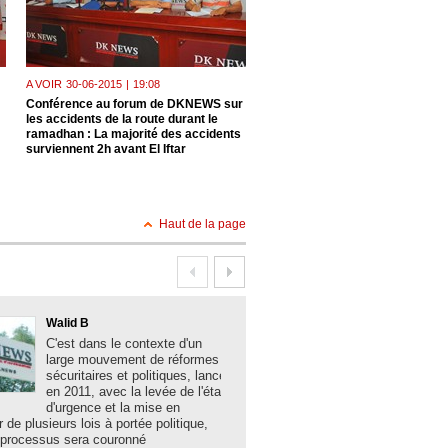
A VOIR
30-06-2015
|
19:08
A VOIR
23-06-2015
|
18:31
Conférence au forum de DKNEWS sur
Le président de l'Union national
les accidents de la route durant le
paysans algériens, M. Mohamm
ramadhan : La majorité des accidents
Alioui , invité hier au forum de 
surviennent 2h avant El Iftar
: échec à la spéculation Un ma
apaisé
Haut de la page
Walid B
Boualem Brank
C'est dans le contexte d'un
La solidité des 
large mouvement de réformes
algériennes, la
sécuritaires et politiques, lancé
acquis sociaux 
en 2011, avec la levée de l'état
développement,
d'urgence et la mise en
les grands mes
r de plusieurs lois à portée politique,
hier lundi à Bechar par le minist
 processus sera couronné
et des Collectivités locales N