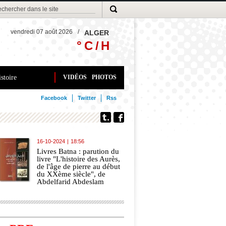
vendredi 07 août 2026
/
ALGER
° C /
H
stoire
VIDÉOS
PHOTOS
Facebook
Twitter
Rss
16-10-2024
|
18:56
Livres Batna : parution du
livre "L'histoire des Aurès,
de l'âge de pierre au début
du XXème siècle", de
Abdelfarid Abdeslam