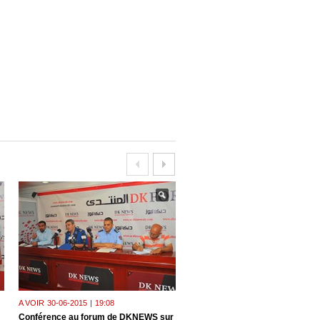
A VOIR
30-06-2015
|
19:08
A VOIR
23-06-2015
|
18:31
Conférence au forum de DKNEWS sur
Le président de l'Union national