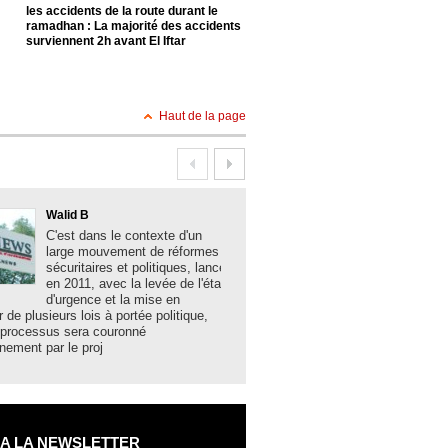
les accidents de la route durant le
paysans algériens, M. Mohamm
ramadhan : La majorité des accidents
Alioui , invité hier au forum de 
surviennent 2h avant El Iftar
: échec à la spéculation Un ma
apaisé
Haut de la page
Walid B
Boualem Brank
C'est dans le contexte d'un
La solidité des 
large mouvement de réformes
algériennes, la
sécuritaires et politiques, lancé
acquis sociaux 
en 2011, avec la levée de l'état
développement,
d'urgence et la mise en
les grands mes
r de plusieurs lois à portée politique,
hier lundi à Bechar par le minist
 processus sera couronné
et des Collectivités locales N
nement par le proj
 A LA NEWSLETTER