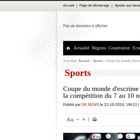
|
|
Accueil
Page de démarrage
Ajouter aux favo
Pas de données à afficher
Actualité
Régions
Coopération
Eco
Vous êtes :
Accueil
»
Sports
»
Coupe du monde d'escri
novembre
Sports
Coupe du monde d'escrime d
la compétition du 7 au 10 
Publié par
DK NEWS
le
22-10-2024
,
19h13
|
|