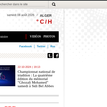
samedi 08 août 2026
/
ALGER
° C /
H
stoire
VIDÉOS
PHOTOS
Facebook
Twitter
Rss
22-10-2024
|
19:13
Championnat national de
triathlon : La quatrième
édition du mémorial
"Ghozali Mohamed"
samedi à Sidi Bel Abbes