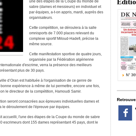
Editi
une des étapes de la Coupe du monde de
sabre (dames et messieurs) en individuel et
par équipes, a-t-on appris, mardi, auprès des
organisateurs.
Cette compétition, se déroulera à la salle
omnisports de 7.000 places relevant du
complexe sportif Miloud-Hadefi, précise la
même source.
Cette manifestation sportive de quatre jours,
organisée par la Fédération algérienne
nternationale d'escrime, verra la présence des meilleurs
résentant plus de 30 pays.
N° 36
 ville d’Oran est habituée à l'organisation de ce genre de
e bonne expérience à même de lui permettre, encore une fois,
elon le directeur de la compétition, Hamoudi Samir.
Retrouve
ition seront consacrées aux épreuves individuelles dames et
ra le déroulement de l'épreuve par équipes.
vait accueilli, l'une des étapes de la Coupe du monde de sabre
340 escrimeurs dont 155 dames représentant 45 pays, dont le