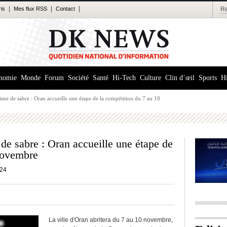
|
|
|
ris
Mes flux RSS
Contact
nomie
Monde
Forum
Société
Santé
Hi-Tech
Culture
Clin d’œil
Sports
Hi
me de sabre : Oran accueille une étape de la compétition du 7 au 10
e sabre : Oran accueille une étape de
novembre
24
La ville d'Oran abritera du 7 au 10 novembre,