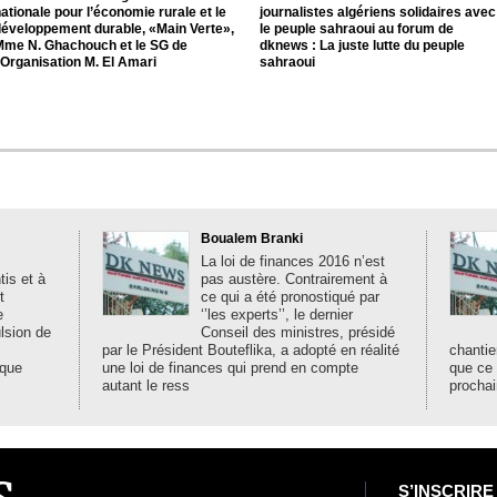
ationale pour l’économie rurale et le
journalistes algériens solidaires avec
développement durable, «Main Verte»,
le peuple sahraoui au forum de
Mme N. Ghachouch et le SG de
dknews : La juste lutte du peuple
’Organisation M. El Amari
sahraoui
Boualem Branki
La loi de finances 2016 n’est
is et à
pas austère. Contrairement à
t
ce qui a été pronostiqué par
e
‘’les experts’’, le dernier
ulsion de
Conseil des ministres, présidé
par le Président Bouteflika, a adopté en réalité
chantie
ique
une loi de finances qui prend en compte
que ce
autant le ress
prochai
S’INSCRIRE