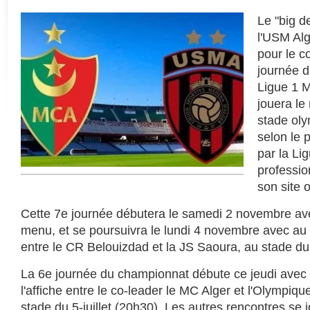
Le "big d
l'USM Alg
pour le c
journée 
Ligue 1 M
jouera le
stade oly
selon le
par la Lig
professio
son site of
Cette 7e journée débutera le samedi 2 novembre av
menu, et se poursuivra le lundi 4 novembre avec au
entre le CR Belouizdad et la JS Saoura, au stade du 5-
La 6e journée du championnat débute ce jeudi ave
l'affiche entre le co-leader le MC Alger et l'Olympiq
stade du 5-juillet (20h30). Les autres rencontres se 