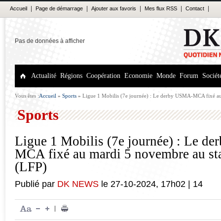
|
|
|
|
|
Accueil
Page de démarrage
Ajouter aux favoris
Mes flux RSS
Contact
Pas de données à afficher
Actualité
Régions
Coopération
Economie
Monde
Forum
Sociét
Vous êtes :
Accueil
»
Sports
»
Ligue 1 Mobilis (7e journée) : Le derby USMA-MCA fixé au
juillet (LFP)
Sports
Ligue 1 Mobilis (7e journée) : Le d
MCA fixé au mardi 5 novembre au sta
(LFP)
Publié par
DK NEWS
le
27-10-2024
,
17h02
|
14
|