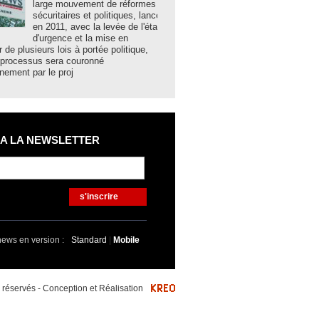
large mouvement de réformes
algériennes, la
sécuritaires et politiques, lancé
acquis sociaux 
en 2011, avec la levée de l'état
développement,
d'urgence et la mise en
les grands mes
r de plusieurs lois à portée politique,
hier lundi à Bechar par le minist
 processus sera couronné
et des Collectivités locales N
nement par le proj
 A LA NEWSLETTER
s'inscrire
news en version :
Standard
|
Mobile
éservés - Conception et Réalisation