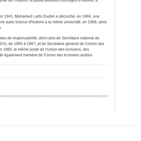
hie de l'histoire, a publié plusieurs ouvrages d'histoire, a
, en 1941, Mohamed Larbi Zoubiri a décroché, en 1966, une
t une autre licence d'histoire à la même université, en 1968, ainsi
s.
stes de responsabilité, dont celui de Secrétaire national de
NEA), de 1965 à 1967, et de Secrétaire général de l'Union des
en 1985, le même poste de l'Union des écrivains, des
a été également membre de l'Union des écrivains arabes.