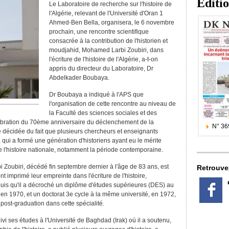
Editi
Le Laboratoire de recherche sur l'histoire de
l'Algérie, relevant de l'Université d'Oran 1
Ahmed-Ben Bella, organisera, le 6 novembre
prochain, une rencontre scientifique
consacrée à la contribution de l'historien et
moudjahid, Mohamed Larbi Zoubiri, dans
l'écriture de l'histoire de l'Algérie, a-t-on
appris du directeur du Laboratoire, Dr
Abdelkader Boubaya.
Dr Boubaya a indiqué à l'APS que
l'organisation de cette rencontre au niveau de
la Faculté des sciences sociales et des
lébration du 70ème anniversaire du déclenchement de la
N° 36
té décidée du fait que plusieurs chercheurs et enseignants
i, qui a formé une génération d'historiens ayant eu le mérite
e l'histoire nationale, notamment la période contemporaine.
oubiri, décédé fin septembre dernier à l'âge de 83 ans, est
Retrouve
t imprimé leur empreinte dans l'écriture de l'histoire,
is qu'il a décroché un diplôme d'études supérieures (DES) au
, en 1970, et un doctorat 3e cycle à la même université, en 1972,
 post-graduation dans cette spécialité.
vi ses études à l'Université de Baghdad (Irak) où il a soutenu,