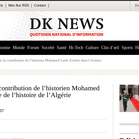
|
|
|
ris
Mes flux RSS
Contact
nomie
Monde
Forum
Société
Santé
Hi-Tech
Culture
Clin d’œil
Sports
Hi
ur la contribution de l’historien Mohamed Larbi Zoubiri dans l’écriture
 contribution de l’historien Mohamed
 de l’histoire de l’Algérie
37