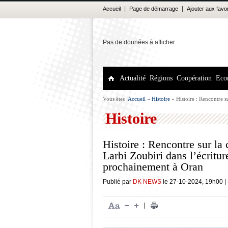
|
|
Accueil
Page de démarrage
Ajouter aux favo
Pas de données à afficher
Actualité
Régions
Coopération
Eco
Vous êtes :
Accueil
»
Histoire
»
Histoire : Rencontre s
de l’histoire de l’Algérie prochainement à Oran
Histoire
Histoire : Rencontre sur la
Larbi Zoubiri dans l’écriture
prochainement à Oran
Publié par
DK NEWS
le
27-10-2024
,
19h00
|
|