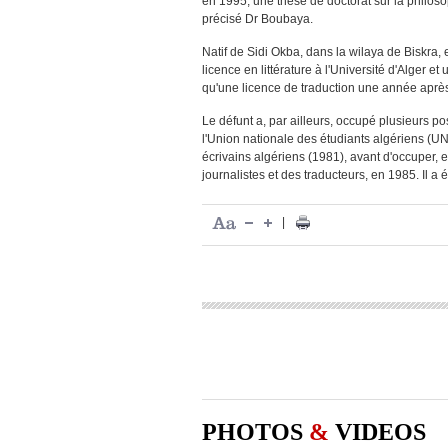
en 1995, une thèse de doctorat sur la philosop
précisé Dr Boubaya.
Natif de Sidi Okba, dans la wilaya de Biskra
licence en littérature à l'Université d'Alger e
qu'une licence de traduction une année aprè
Le défunt a, par ailleurs, occupé plusieurs po
l'Union nationale des étudiants algériens (U
écrivains algériens (1981), avant d'occuper, 
journalistes et des traducteurs, en 1985. Il 
|
PHOTOS
&
VIDEOS