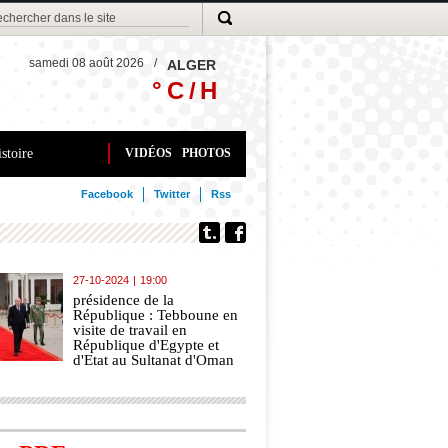
samedi 08 août 2026
/
ALGER
° C /
H
stoire
VIDÉOS
PHOTOS
Facebook
Twitter
Rss
27-10-2024
|
19:00
présidence de la
République : Tebboune en
visite de travail en
République d'Egypte et
d'Etat au Sultanat d'Oman