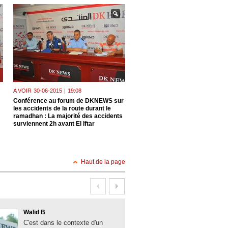
A VOIR
30-06-2015
|
19:08
A VOIR
23-06-2015
|
18:31
Conférence au forum de DKNEWS sur
Le président de l'Union national
les accidents de la route durant le
paysans algériens, M. Mohamm
ramadhan : La majorité des accidents
Alioui , invité hier au forum de 
surviennent 2h avant El Iftar
: échec à la spéculation Un ma
apaisé
Haut de la page
Walid B
Boualem Brank
C'est dans le contexte d'un
La solidité des 