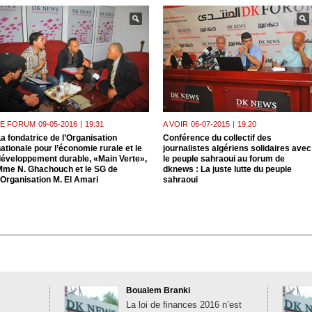
LE FORUM
09-05-2016
|
19:31
A VOIR
06-07-2015
|
19:20
a fondatrice de l’Organisation
Conférence du collectif des
ationale pour l’économie rurale et le
journalistes algériens solidaires avec
développement durable, «Main Verte»,
le peuple sahraoui au forum de
Mme N. Ghachouch et le SG de
dknews : La juste lutte du peuple
’Organisation M. El Amari
sahraoui
Boualem Branki
La loi de finances 2016 n’est