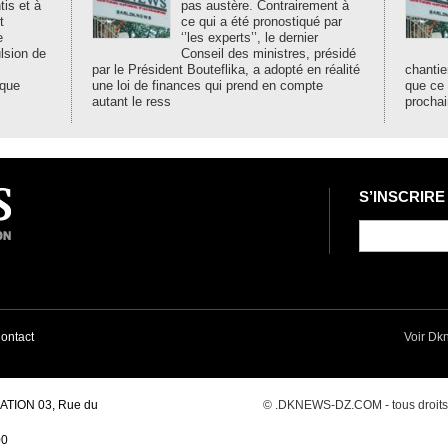
is et à
pas austère. Contrairement à
t
ce qui a été pronostiqué par
e
‘’les experts’’, le dernier
ulsion de
Conseil des ministres, présidé
par le Président Bouteflika, a adopté en réalité
chantie
ique
une loi de finances qui prend en compte
que ce
autant le ress
prochai
S’INSCRIRE
ontact
Voir Dk
TION 03, Rue du
© .DKNEWS-DZ.COM - tous droits r
00