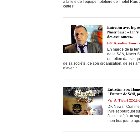
à la tête de l’équipe hôtelière de l’hôtel Raï
cette r
Entretien avec le pr
Nacer Sais : « Il n’
des assurances»
Par
Azzedine Tiouri
En marge de la ten
de la SAA, Nacer S
entretien dans lequ
de sa société, de son organisation, de ses am
d’avenir.
Entretien avec Hamo
"Entente de Sétif, 
Par
A. Tiouri
22-11-
DK News : Comment 
livre et pourquoi su
Je suis déjà un sup
mon très jeune âge