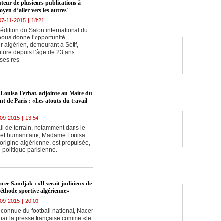
ur de plusieurs publications à
oyen d’aller vers les autres"
07-11-2015
|
18:21
édition du Salon international du
) nous donne l’opportunité
r algérien, demeurant à Sétif,
iture depuis l’âge de 23 ans.
 ses res
Louisa Ferhat, adjointe au Maire du
t de Paris : «Les atouts du travail
-09-2015
|
13:54
il de terrain, notamment dans le
 et humanitaire, Madame Louisa
’origine algérienne, est propulsée,
 politique parisienne.
cer Sandjak : «Il serait judicieux de
méthode sportive algérienne»
-09-2015
|
20:03
econnue du football national, Nacer
par la presse française comme «le