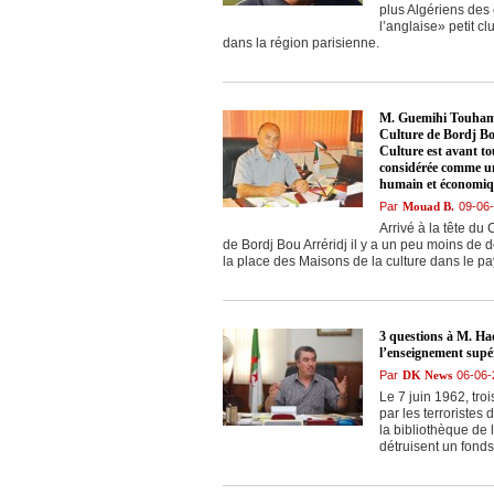
plus Algériens des
l’anglaise» petit c
dans la région parisienne.
M. Guemihi Touhami,
Culture de Bordj Bo
Culture est avant to
considérée comme un
humain et économi
Par
Mouad B.
09-06
Arrivé à la tête d
de Bordj Bou Arréridj il y a un peu moins d
la place des Maisons de la culture dans le pay
3 questions à M. Ha
l’enseignement supé
Par
DK News
06-06-
Le 7 juin 1962, tr
par les terroristes
la bibliothèque de l
détruisent un fonds