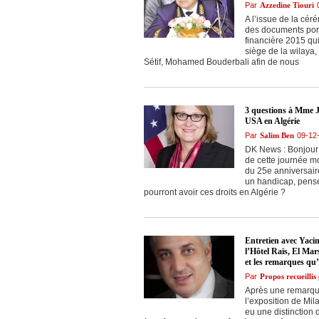
Par
Azzedine Tiouri
A l’issue de la cér
des documents port
financière 2015 qu
siège de la wilaya
Sétif, Mohamed Bouderbali afin de nous
3 questions à Mme 
USA en Algérie
Par
Salim Ben
09-12
DK News : Bonjour 
de cette journée m
du 25e anniversaire
un handicap, pens
pourront avoir ces droits en Algérie ?
Entretien avec Yaci
l’Hôtel Raïs, El Mars
et les remarques qu
Par
Propos recueilli
Après une remarqua
l’exposition de Mila
eu une distinction 