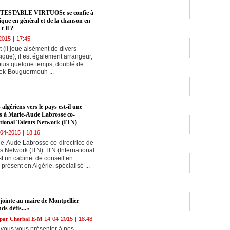
ESTABLE VIRTUOSe se confie à
que en général et de la chanson en
t-il ?
2015
|
17:45
 (il joue aisément de divers
que), il est également arrangeur,
puis quelque temps, doublé de
lek-Bouguermouh ...
 algériens vers le pays est-il une
ons à Marie-Aude Labrosse co-
ational Talents Network (ITN)
-04-2015
|
18:16
ie-Aude Labrosse co-directrice de
ts Network (ITN). ITN (International
t un cabinet de conseil en
présent en Algérie, spécialisé ...
jointe au maire de Montpellier
ds défis...»
s par Cherbal E-M
14-04-2015
|
18:48
vous vous présenter à nos