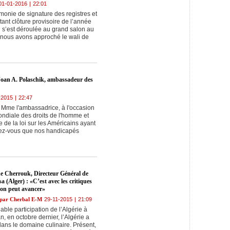
01-01-2016
|
22:01
émonie de signature des registres et
ant clôture provisoire de l’année
i s’est déroulée au grand salon au
, nous avons approché le wali de
Joan A. Polaschik, ambassadeur des
-2015
|
22:47
Mme l'ambassadrice, à l'occasion
ondiale des droits de l'homme et
 de la loi sur les Américains ayant
ez-vous que nos handicapés
ne Cherrouk, Directeur Général de
a (Alger) : «C’est avec les critiques
’on peut avancer»
s par Cherbal E-M
29-11-2015
|
21:09
ble participation de l’Algérie à
n, en octobre dernier, l’Algérie a
dans le domaine culinaire. Présent,