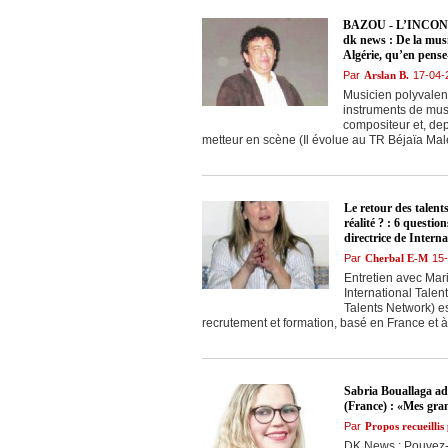
BAZOU - L’INCONT
dk news : De la musi
Algérie, qu’en pense-
Par
Arslan B.
17-04-
Musicien polyvalent
instruments de musi
compositeur et, de
metteur en scène (Il évolue au TR Béjaïa Ma
Le retour des talents
réalité ? : 6 questi
directrice de Intern
Par
Cherbal E-M
15
Entretien avec Mar
International Talen
Talents Network) es
recrutement et formation, basé en France et à 
Sabria Bouallaga ad
(France) : «Mes gran
Par
Propos recueilli
DK News : Pouvez-