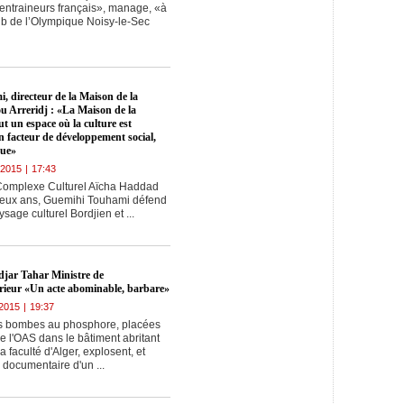
 entraineurs français», manage, «à
lub de l’Olympique Noisy-le-Sec
 directeur de la Maison de la
u Arreridj : «La Maison de la
ut un espace où la culture est
 facteur de développement social,
que»
-2015
|
17:43
u Complexe Culturel Aïcha Haddad
e deux ans, Guemihi Touhami défend
sage culturel Bordjien et ...
djar Tahar Ministre de
rieur «Un acte abominable, barbare»
2015
|
19:37
ois bombes au phosphore, placées
 de l'OAS dans le bâtiment abritant
a faculté d'Alger, explosent, et
 documentaire d'un ...