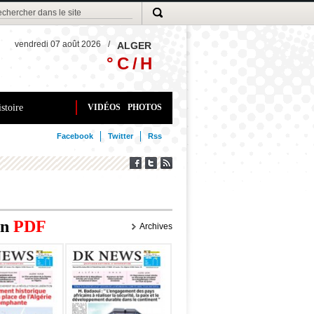
vendredi 07 août 2026
/
ALGER
° C /
H
stoire
VIDÉOS
PHOTOS
Facebook
Twitter
Rss
on
PDF
Archives