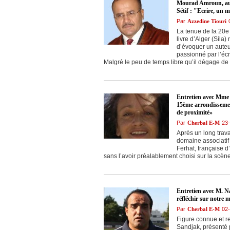
Mourad Amroun, aute
Sétif : "Ecrire, un m
Par
Azzedine Tiouri
La tenue de la 20e 
livre d’Alger (Sila
d’évoquer un auteu
passionné par l’écr
Malgré le peu de temps libre qu’il dégage de
Entretien avec Mme 
15ème arrondissemen
de proximité»
Par
Cherbal E-M
23
Après un long trava
domaine associatif
Ferhat, française d
sans l’avoir préalablement choisi sur la scène
Entretien avec M. Na
réfléchir sur notre 
Par
Cherbal E-M
02
Figure connue et r
Sandjak, présenté 