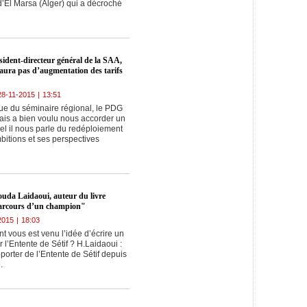
s d’El Marsa (Alger) qui a décroché
ésident-directeur général de la SAA,
y aura pas d’augmentation des tarifs
28-11-2015
|
13:51
ue du séminaire régional, le PDG
ais a bien voulu nous accorder un
el il nous parle du redéploiement
bitions et ses perspectives
uda Laidaoui, auteur du livre
parcours d’un champion"
2015
|
18:03
vous est venu l’idée d’écrire un
r l’Entente de Sétif ? H.Laidaoui :
porter de l’Entente de Sétif depuis
.