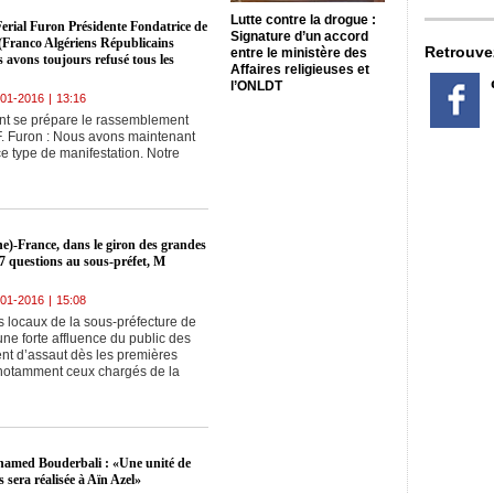
Lutte contre la drogue :
erial Furon Présidente Fondatrice de
Signature d’un accord
(Franco Algériens Républicains
Retrouve
entre le ministère des
 avons toujours refusé tous les
Affaires religieuses et
l’ONLDT
-01-2016
|
13:16
 se prépare le rassemblement
. Furon : Nous avons maintenant
e type de manifestation. Notre
e)-France, dans le giron des grandes
: 7 questions au sous-préfet, M
-01-2016
|
15:08
s locaux de la sous-préfecture de
une forte affluence du public des
nt d’assaut dès les premières
, notamment ceux chargés de la
ohamed Bouderbali : «Une unité de
 sera réalisée à Aïn Azel»