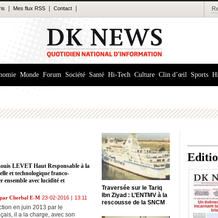
|
|
|
ris
Mes flux RSS
Contact
nomie
Monde
Forum
Société
Santé
Hi-Tech
Culture
Clin d’œil
Sports
Hi
Editi
 Louis LEVET Haut Responsable à la
elle et technologique franco-
r ensemble avec lucidité et
Traversée sur le Tariq
Ibn Ziyad : L’ENTMV à la
é par Cherbal E-M
23-02-2016
|
13:11
rescousse de la SNCM
tion en juin 2013 par le
ais, il a la charge, avec son