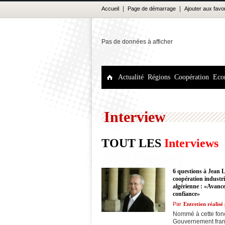
|
|
Accueil
Page de démarrage
Ajouter aux favo
Pas de données à afficher
Actualité
Régions
Coopération
Eco
Interview
TOUT LES
Interviews
6 questions à Jean
coopération industri
algérienne : «Avance
confiance»
Par
Entretien réalis
Nommé à cette fonc
Gouvernement franç