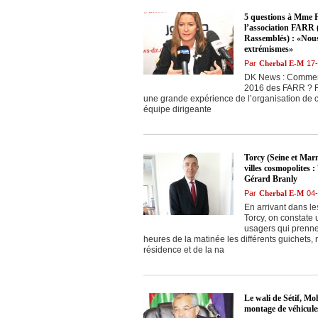
5 questions à Mme F
l’association FARR 
Rassemblés) : «Nous
extrémismes»
Par
Cherbal E-M
17
DK News : Comment
2016 des FARR ? F
une grande expérience de l’organisation de c
équipe dirigeante
Torcy (Seine et Marn
villes cosmopolites 
Gérard Branly
Par
Cherbal E-M
04
En arrivant dans le
Torcy, on constate 
usagers qui prenne
heures de la matinée les différents guichets
résidence et de la na
Le wali de Sétif, M
montage de véhicules