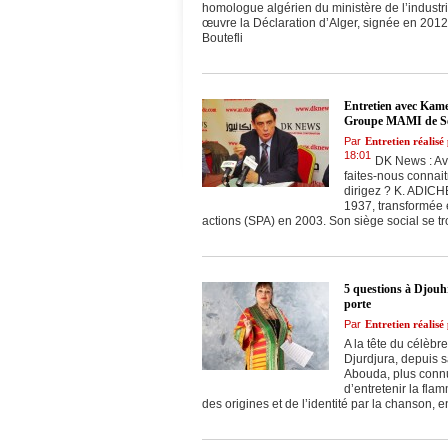
homologue algérien du ministère de l’industr
œuvre la Déclaration d’Alger, signée en 2012
Boutefli
Entretien avec Kame
Groupe MAMI de Sé
Par
Entretien réalisé
18:01
DK News : Ava
faites-nous connai
dirigez ? K. ADICH
1937, transformée 
actions (SPA) en 2003. Son siège social se t
5 questions à Djouh
porte
Par
Entretien réalis
A la tête du célèb
Djurdjura, depuis 
Abouda, plus connu
d’entretenir la fla
des origines et de l’identité par la chanson, e