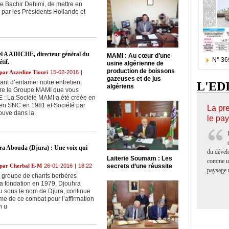
ie Bachir Dehimi, de mettre en
 par les Présidents Hollande et
l A ADICHE, directeur général du
MAMI : Au cœur d’une
N° 36
tif.
usine algérienne de
production de boissons
 par Azzedine Tiouri
15-02-2016
|
gazeuses et de jus
nt d’entamer notre entretien,
L'ED
algériens
tre le Groupe MAMI que vous
E : La Société MAMI a été créée en
en SNC en 1981 et Société par
La pr
rouve dans la
le pa
ra Abouda (Djura) : Une voix qui
du dével
Laiterie Soumam : Les
comme un
é par Cherbal E-M
26-01-2016
|
18:22
secrets d’une réussite
paysage 
re groupe de chants berbères
sa fondation en 1979, Djouhra
 sous le nom de Djura, continue
mme de ce combat pour l’affirmation
n u