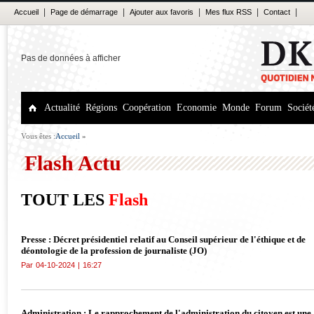
|
|
|
|
|
Accueil
Page de démarrage
Ajouter aux favoris
Mes flux RSS
Contact
Pas de données à afficher
Actualité
Régions
Coopération
Economie
Monde
Forum
Sociét
Vous êtes :
Accueil
»
Flash Actu
TOUT LES
Flash
Presse : Décret présidentiel relatif au Conseil supérieur de l'éthique et de
déontologie de la profession de journaliste (JO)
Par
04-10-2024
|
16:27
Administration : Le rapprochement de l'administration du citoyen est une