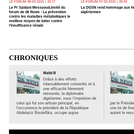
LE FORUM
09-03-2015
|
20:17
LE FORUM
07-03-2015
|
20:42
Le Pr Saïdani Messaoud,invité du
La DGSN rend hommage aux 
forum de dk News : La prévention
algériennes
contre les maladies métaboliques le
meilleur moyen de lutter contre
l’insuffisance rénale
CHRONIQUES
Walid B
Grâce à des efforts
inlassablement consentis et à
une efficacité fièrement
retrouvée, la diplomatie
algérienne, sous l’impulsion de
celui qui fut son artisan principal, en
par le Préside
l’occurrence le président de la République
une loi de fi
Abdelaziz Bouteflika, occupe aujour
autant le ress