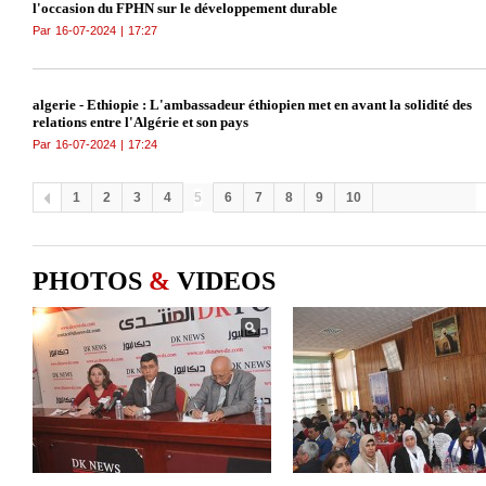
l'occasion du FPHN sur le développement durable
Par
16-07-2024
|
17:27
algerie - Ethiopie : L'ambassadeur éthiopien met en avant la solidité des
relations entre l'Algérie et son pays
Par
16-07-2024
|
17:24
1
2
3
4
5
6
7
8
9
10
PHOTOS
&
VIDEOS