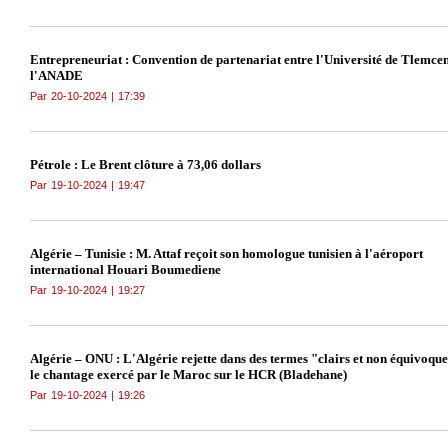
Entrepreneuriat : Convention de partenariat entre l'Université de Tlemcen
l'ANADE
Par
20-10-2024
|
17:39
Pétrole : Le Brent clôture à 73,06 dollars
Par
19-10-2024
|
19:47
Algérie – Tunisie : M. Attaf reçoit son homologue tunisien à l'aéroport
international Houari Boumediene
Par
19-10-2024
|
19:27
Algérie – ONU : L'Algérie rejette dans des termes "clairs et non équivoqu
le chantage exercé par le Maroc sur le HCR (Bladehane)
Par
19-10-2024
|
19:26