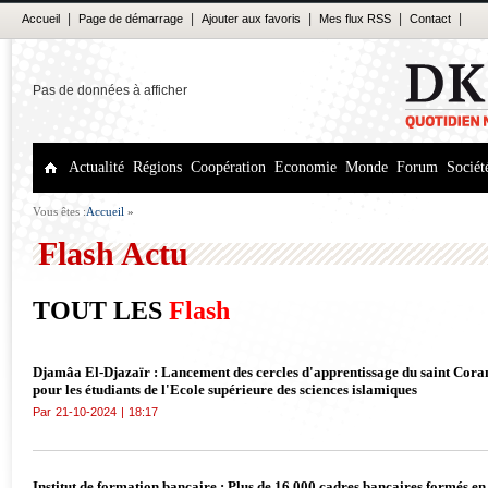
|
|
|
|
|
Accueil
Page de démarrage
Ajouter aux favoris
Mes flux RSS
Contact
Pas de données à afficher
Actualité
Régions
Coopération
Economie
Monde
Forum
Sociét
Vous êtes :
Accueil
»
Flash Actu
TOUT LES
Flash
Djamâa El-Djazaïr : Lancement des cercles d'apprentissage du saint Cora
pour les étudiants de l'Ecole supérieure des sciences islamiques
Par
21-10-2024
|
18:17
Institut de formation bancaire : Plus de 16.000 cadres bancaires formés en