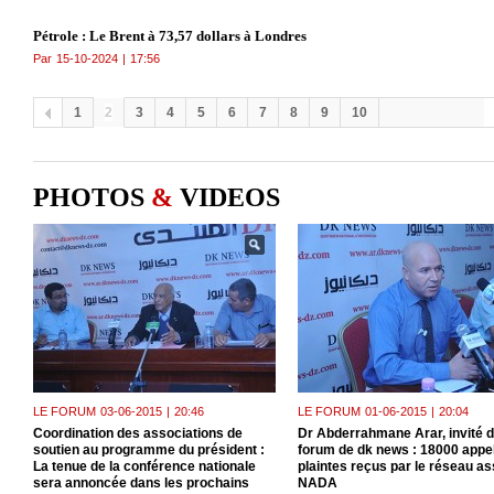
Pétrole : Le Brent à 73,57 dollars à Londres
Par
15-10-2024
|
17:56
1
2
3
4
5
6
7
8
9
10
PHOTOS
&
VIDEOS
LE FORUM
03-06-2015
|
20:46
LE FORUM
01-06-2015
|
20:04
Coordination des associations de
Dr Abderrahmane Arar, invité 
soutien au programme du président :
forum de dk news : 18000 appe
La tenue de la conférence nationale
plaintes reçus par le réseau as
sera annoncée dans les prochains
NADA